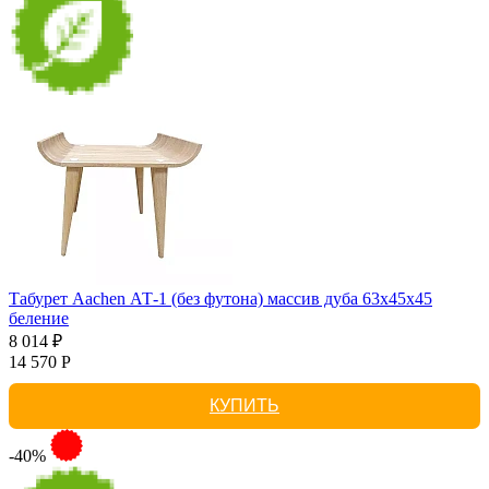
Табурет Aachen АТ-1 (без футона) массив дуба 63х45х45
беление
8 014 ₽
14 570 Р
КУПИТЬ
-40%