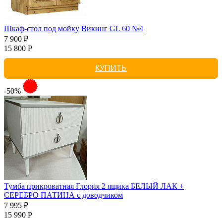
Шкаф-стол под мойку Викинг GL 60 №4
7 900 ₽
15 800 Р
КУПИТЬ
-50%
Тумба прикроватная Глория 2 ящика БЕЛЫЙ ЛАК +
СЕРЕБРО ПАТИНА с доводчиком
7 995 ₽
15 990 Р