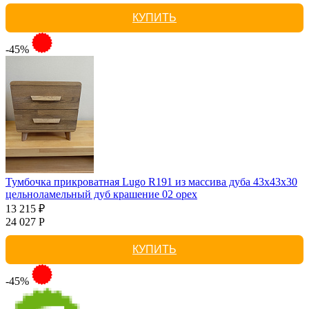
КУПИТЬ
-45%
Тумбочка прикроватная Lugo R191 из массива дуба 43х43х30
цельноламельный дуб крашение 02 орех
13 215 ₽
24 027 Р
КУПИТЬ
-45%