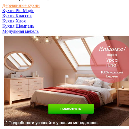
Деревянные кухни
Кухня Pin Magic
Кухня Классик
Кухня Хлоя
Кухня Шампань
Модульная мебель