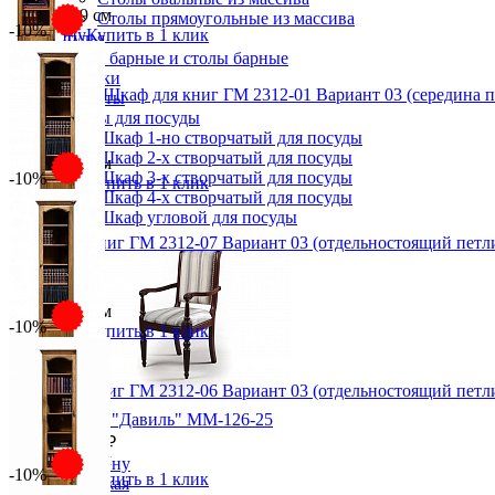
51х246х39 см
Столы прямоугольные из массива
-10%
В корзину
Купить в 1 клик
Стулья
Стулья барные и столы барные
Сундуки
Модульный Шкаф для книг ГМ 2312-01 Вариант 03 (середина п
Табуреты
33 957 ₽
Шкафы для посуды
Шкаф 1-но створчатый для посуды
37 730 ₽
Шкаф 2-х створчатый для посуды
51х246х39 см
Шкаф 3-х створчатый для посуды
-10%
В корзину
Купить в 1 клик
Шкаф 4-х створчатый для посуды
Шкаф угловой для посуды
Шкаф для книг ГМ 2312-07 Вариант 03 (отдельностоящий петли
35 512 ₽
39 458 ₽
51х246х39 см
-10%
В корзину
Купить в 1 клик
Шкаф для книг ГМ 2312-06 Вариант 03 (отдельностоящий петли
35 512 ₽
Кресло "Давиль" ММ-126-25
39 458 ₽
43 600 ₽
51х246х39 см
В корзину
-10%
В корзину
Купить в 1 клик
Прихожая