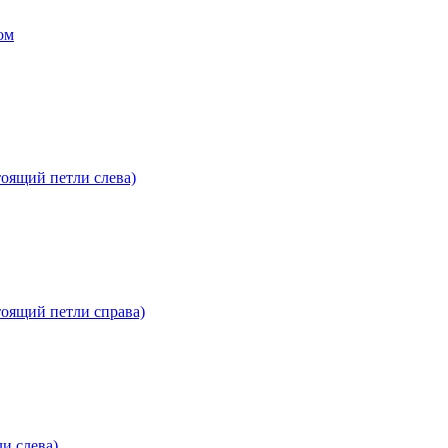
ом
оящий петли слева)
оящий петли справа)
и слева)