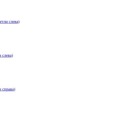
етли слева)
 слева)
 справа)