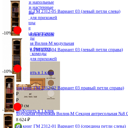
Вешалки напольные
Вешалки настенные
Шкаф для книг ГМ 2312-05 Вариант 03 (левый петли слева)
Газетница
35 178 ₽
Зеркала для прихожей
Ключницы
39 087 ₽
Консоли
51х246х39 см
-10%
Наборы в прихожую
В корзину
Купить в 1 клик
Обувницы
Прихожая Вилия-М модульная
Скамьи и банкетки
Шкаф для книг ГМ 2312-04 Вариант 03 (левый петли справа)
Тумбы и комоды
35 178 ₽
Шкафы для прихожей
39 087 ₽
51х246х39 см
-10%
В корзину
Купить в 1 клик
Шкаф для книг ГМ 2312-02 Вариант 03 правый петли справа)
35 178 ₽
39 087 ₽
51х246х39 см
-10%
В корзину
Купить в 1 клик
Модульная прихожая Вилия-М Секция антресольная №8 
18 624 ₽
Шкаф для книг ГМ 2312-01 Вариант 03 (середина петли слева)