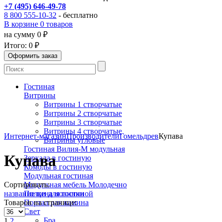
+7 (495) 646-49-78
8 800 555-10-32
- бесплатно
В корзине 0 товаров
на сумму 0 ₽
Итого:
0 ₽
Гостиная
Витрины
Витрины 1 створчатые
Витрины 2 створчатые
Витрины 3 створчатые
Витрины 4 створчатые
Интернет-магазин
Производители
Гомельдрев
Купава
Витрины угловые
Гостиная Вилия-М модульная
Купава
Зеркала в гостиную
Комоды в гостиную
Модульная гостиная
Сортировать:
Модульная мебель Молодечно
название
цена
новинки
Полки для гостиной
Товаров на странице:
Портал для камина
Свет
Бра
1
2