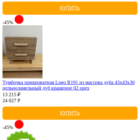
КУПИТЬ
-45%
Тумбочка прикроватная Lugo R191 из массива дуба 43х43х30
цельноламельный дуб крашение 02 орех
13 215 ₽
24 027 Р
КУПИТЬ
-45%