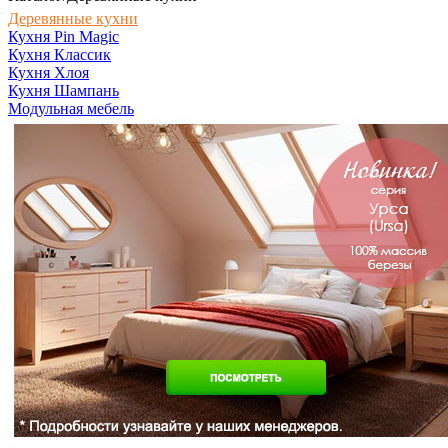
Деревянные кухни
Кухня Pin Magic
Кухня Классик
Кухня Хлоя
Кухня Шампань
Модульная мебель