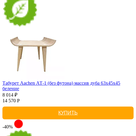
Табурет Aachen АТ-1 (без футона) массив дуба 63х45х45
беление
8 014 ₽
14 570 Р
КУПИТЬ
-40%