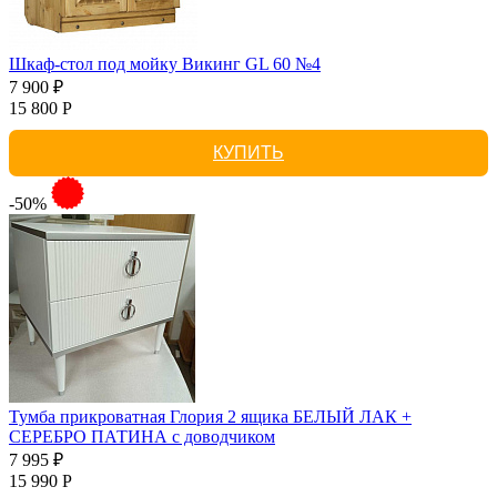
Шкаф-стол под мойку Викинг GL 60 №4
7 900 ₽
15 800 Р
КУПИТЬ
-50%
Тумба прикроватная Глория 2 ящика БЕЛЫЙ ЛАК +
СЕРЕБРО ПАТИНА с доводчиком
7 995 ₽
15 990 Р