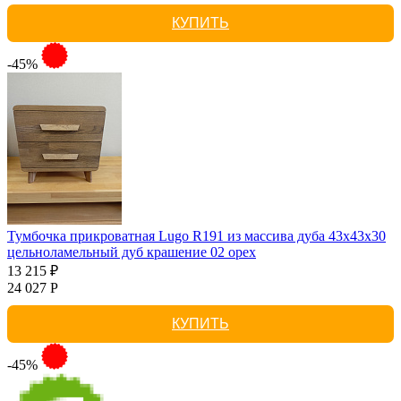
КУПИТЬ
-45%
Тумбочка прикроватная Lugo R191 из массива дуба 43х43х30
цельноламельный дуб крашение 02 орех
13 215 ₽
24 027 Р
КУПИТЬ
-45%