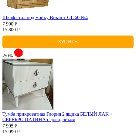
Шкаф-стол под мойку Викинг GL 60 №4
7 900 ₽
15 800 Р
КУПИТЬ
-50%
Тумба прикроватная Глория 2 ящика БЕЛЫЙ ЛАК +
СЕРЕБРО ПАТИНА с доводчиком
7 995 ₽
15 990 Р