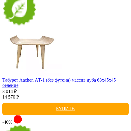
Табурет Aachen АТ-1 (без футона) массив дуба 63х45х45
беление
8 014 ₽
14 570 Р
КУПИТЬ
-40%