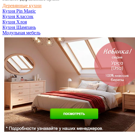
Деревянные кухни
Кухня Pin Magic
Кухня Классик
Кухня Хлоя
Кухня Шампань
Модульная мебель