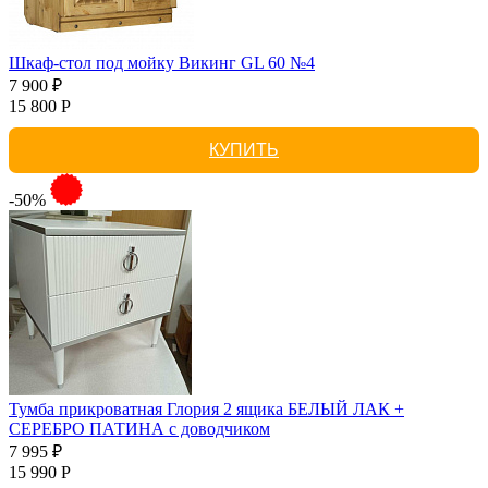
Шкаф-стол под мойку Викинг GL 60 №4
7 900 ₽
15 800 Р
КУПИТЬ
-50%
Тумба прикроватная Глория 2 ящика БЕЛЫЙ ЛАК +
СЕРЕБРО ПАТИНА с доводчиком
7 995 ₽
15 990 Р