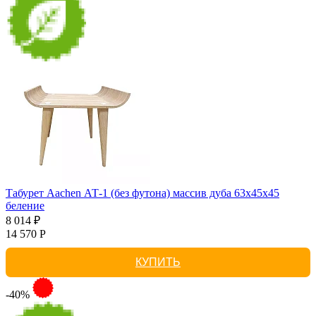
Табурет Aachen АТ-1 (без футона) массив дуба 63х45х45
беление
8 014 ₽
14 570 Р
КУПИТЬ
-40%