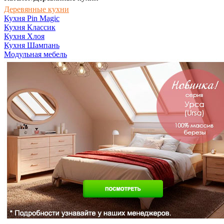
Деревянные кухни
Кухня Pin Magic
Кухня Классик
Кухня Хлоя
Кухня Шампань
Модульная мебель