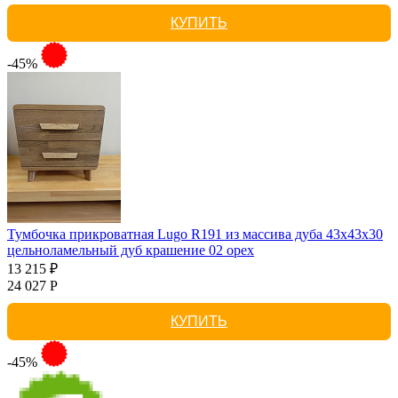
КУПИТЬ
-45%
Тумбочка прикроватная Lugo R191 из массива дуба 43х43х30
цельноламельный дуб крашение 02 орех
13 215 ₽
24 027 Р
КУПИТЬ
-45%