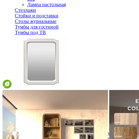
Лампа настольная
Стеллажи
Стойки и подставки
Столы журнальные
Тумбы для гостиной
Тумбы под ТВ
Зеркало Тельма ГМ 6592
11 291 ₽
12 546 ₽
В корзину
-10%
Спальня
Деревянные кровати с подъемным механизмом
Кровати односпальные с подъемным механизмом