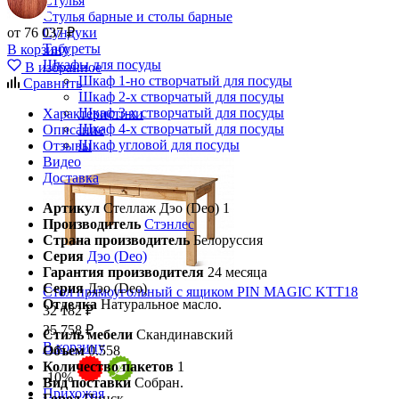
Стулья
Стулья барные и столы барные
от 76 037 ₽
Сундуки
Табуреты
В корзину
Шкафы для посуды
В избранное
Шкаф 1-но створчатый для посуды
Сравнить
Шкаф 2-х створчатый для посуды
Шкаф 3-х створчатый для посуды
Характеристики
Шкаф 4-х створчатый для посуды
Описание
Шкаф угловой для посуды
Отзывы
Видео
Доставка
Артикул
Стеллаж Дэо (Deo) 1
Производитель
Стэнлес
Страна производитель
Белоруссия
Серия
Дэо (Deo)
Гарантия производителя
24 месяца
Серия
Дэо (Deo)
Стол прямоугольный с ящиком PIN MAGIC KTT18
Отделка
Натуральное масло.
32 182 ₽
35 758 ₽
Стиль мебели
Скандинавский
В корзину
Объем
0.558
Количество пакетов
1
-10%
Вид поставки
Собран.
Прихожая
Город
Пинск