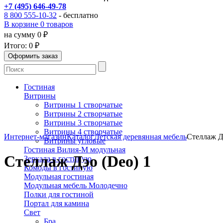
+7 (495) 646-49-78
8 800 555-10-32
- бесплатно
В корзине 0 товаров
на сумму 0 ₽
Итого:
0 ₽
Гостиная
Витрины
Витрины 1 створчатые
Витрины 2 створчатые
Витрины 3 створчатые
Витрины 4 створчатые
Интернет-магазин
Каталог
Детская деревянная мебель
Стеллаж Д
Витрины угловые
Гостиная Вилия-М модульная
Стеллаж Дэо (Deo) 1
Зеркала в гостиную
Комоды в гостиную
Модульная гостиная
Модульная мебель Молодечно
Полки для гостиной
Портал для камина
Свет
Бра