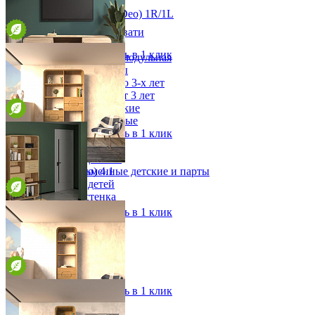
Шкаф с витриной Дэо (Deo) 1R/1L
Детская
от 118 173 ₽
Двухъярусные кровати
55х198х45 см
Декор в детскую
В корзину
Быстро купить в 1 клик
Детская Вилия-М модульная
Детские гарнитуры
Детские кровати до 3-х лет
Тумба под ТВ Дэо (Deo)
Детские кровати от 3 лет
от 71 460 ₽
Комоды классические
180х47х40 см
Комоды пеленальные
В корзину
Быстро купить в 1 клик
Кровати домики
Полки детские
Стеллажи детские
Стеллаж Дэо (Deo) 4.1
Столы письменные детские и парты
Тумбы для детей
от 154 027 ₽
Шведская стенка
100х198х45 см
Шкафы детские
В корзину
Быстро купить в 1 клик
Ящики и короба
Стеллаж Дэо (Deo) 4
от 165 506 ₽
100х198х45 см
В корзину
Быстро купить в 1 клик