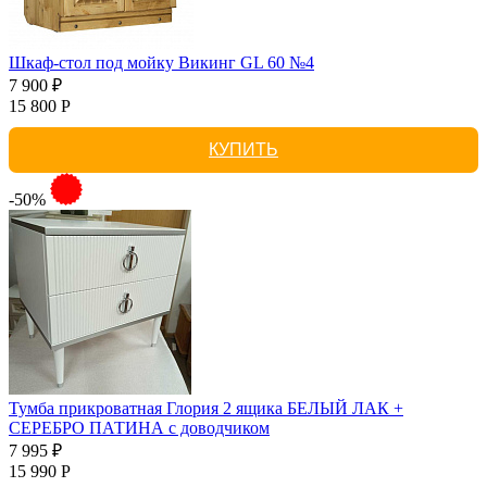
Шкаф-стол под мойку Викинг GL 60 №4
7 900 ₽
15 800 Р
КУПИТЬ
-50%
Тумба прикроватная Глория 2 ящика БЕЛЫЙ ЛАК +
СЕРЕБРО ПАТИНА с доводчиком
7 995 ₽
15 990 Р