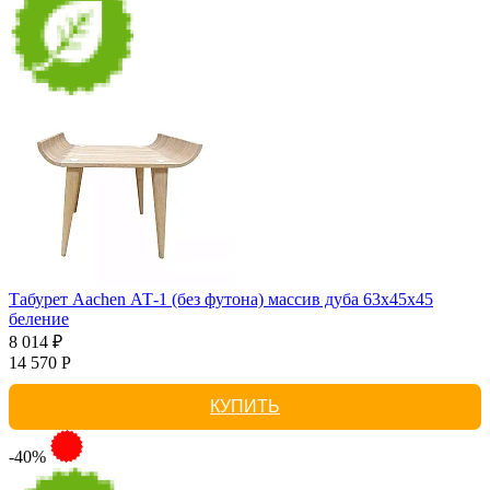
Табурет Aachen АТ-1 (без футона) массив дуба 63х45х45
беление
8 014 ₽
14 570 Р
КУПИТЬ
-40%