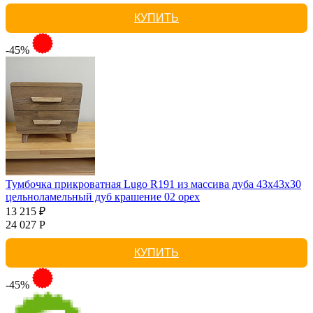
КУПИТЬ
-45%
Тумбочка прикроватная Lugo R191 из массива дуба 43х43х30
цельноламельный дуб крашение 02 орех
13 215 ₽
24 027 Р
КУПИТЬ
-45%