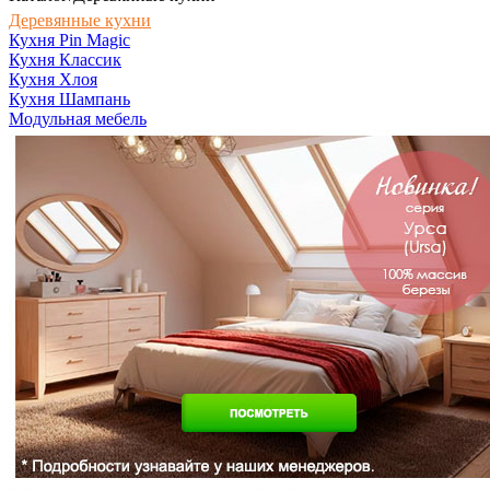
Деревянные кухни
Кухня Pin Magic
Кухня Классик
Кухня Хлоя
Кухня Шампань
Модульная мебель