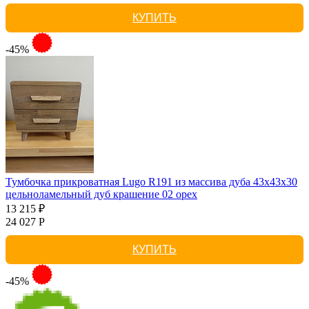
КУПИТЬ
-45%
Тумбочка прикроватная Lugo R191 из массива дуба 43х43х30
цельноламельный дуб крашение 02 орех
13 215 ₽
24 027 Р
КУПИТЬ
-45%