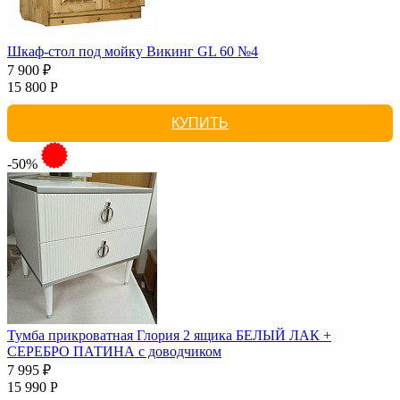
Шкаф-стол под мойку Викинг GL 60 №4
7 900 ₽
15 800 Р
КУПИТЬ
-50%
Тумба прикроватная Глория 2 ящика БЕЛЫЙ ЛАК +
СЕРЕБРО ПАТИНА с доводчиком
7 995 ₽
15 990 Р