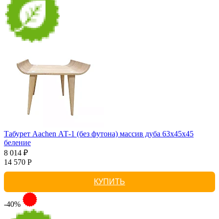
Табурет Aachen АТ-1 (без футона) массив дуба 63х45х45
беление
8 014 ₽
14 570 Р
КУПИТЬ
-40%