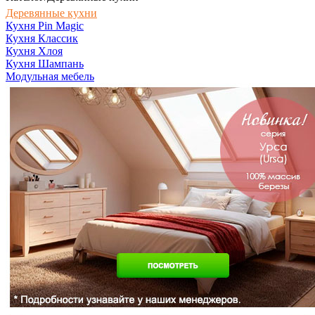
Деревянные кухни
Кухня Pin Magic
Кухня Классик
Кухня Хлоя
Кухня Шампань
Модульная мебель