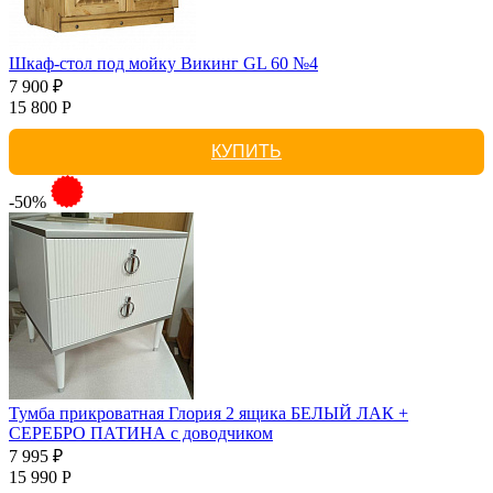
Шкаф-стол под мойку Викинг GL 60 №4
7 900 ₽
15 800 Р
КУПИТЬ
-50%
Тумба прикроватная Глория 2 ящика БЕЛЫЙ ЛАК +
СЕРЕБРО ПАТИНА с доводчиком
7 995 ₽
15 990 Р