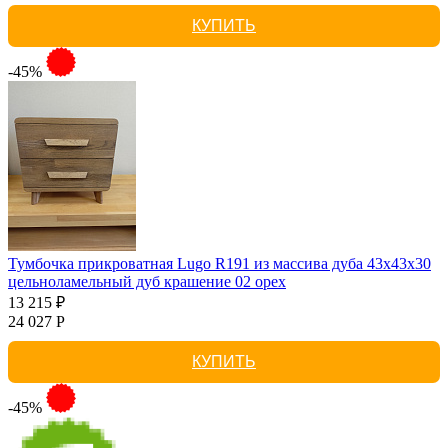
КУПИТЬ
-45%
Тумбочка прикроватная Lugo R191 из массива дуба 43х43х30
цельноламельный дуб крашение 02 орех
13 215 ₽
24 027 Р
КУПИТЬ
-45%