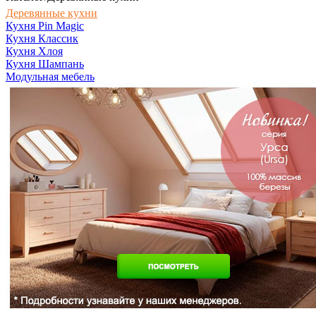
Деревянные кухни
Кухня Pin Magic
Кухня Классик
Кухня Хлоя
Кухня Шампань
Модульная мебель