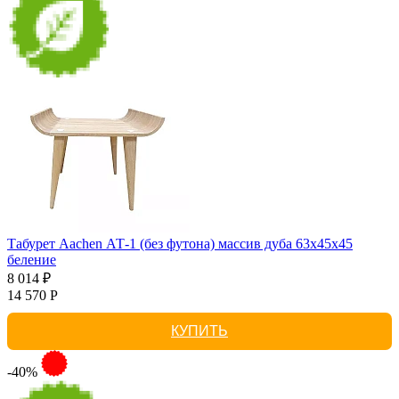
Табурет Aachen АТ-1 (без футона) массив дуба 63х45х45
беление
8 014 ₽
14 570 Р
КУПИТЬ
-40%