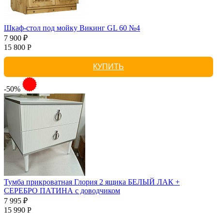
Шкаф-стол под мойку Викинг GL 60 №4
7 900 ₽
15 800 Р
КУПИТЬ
-50%
Тумба прикроватная Глория 2 ящика БЕЛЫЙ ЛАК +
СЕРЕБРО ПАТИНА с доводчиком
7 995 ₽
15 990 Р