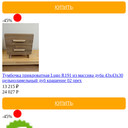
КУПИТЬ
-45%
Тумбочка прикроватная Lugo R191 из массива дуба 43х43х30
цельноламельный дуб крашение 02 орех
13 215 ₽
24 027 Р
КУПИТЬ
-45%