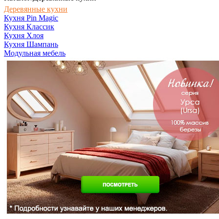
Деревянные кухни
Кухня Pin Magic
Кухня Классик
Кухня Хлоя
Кухня Шампань
Модульная мебель