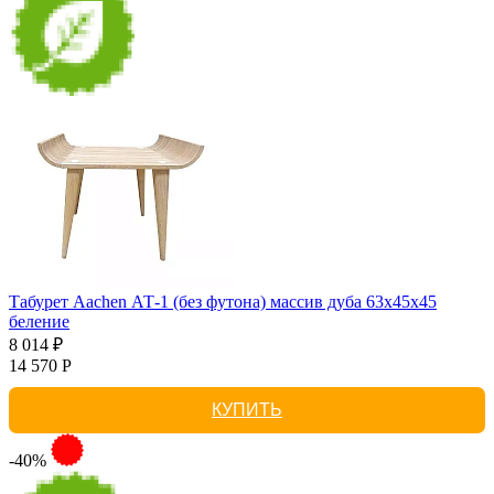
Табурет Aachen АТ-1 (без футона) массив дуба 63х45х45
беление
8 014 ₽
14 570 Р
КУПИТЬ
-40%