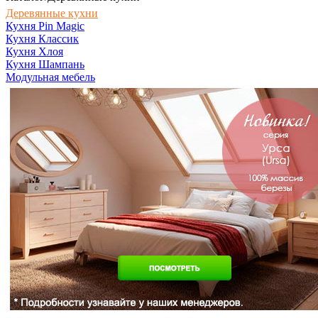
Деревянные кухни
Кухня Pin Magic
Кухня Классик
Кухня Хлоя
Кухня Шампань
Модульная мебель