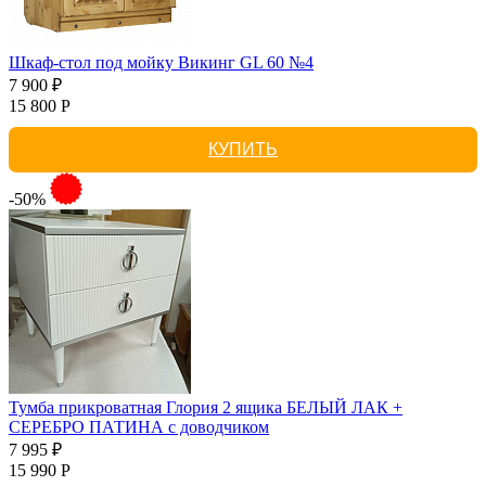
Шкаф-стол под мойку Викинг GL 60 №4
7 900 ₽
15 800 Р
КУПИТЬ
-50%
Тумба прикроватная Глория 2 ящика БЕЛЫЙ ЛАК +
СЕРЕБРО ПАТИНА с доводчиком
7 995 ₽
15 990 Р