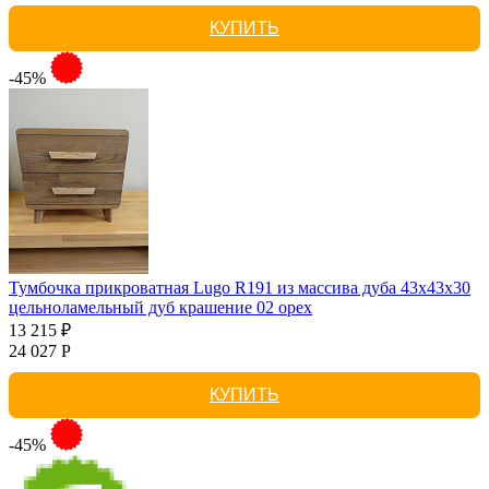
КУПИТЬ
-45%
Тумбочка прикроватная Lugo R191 из массива дуба 43х43х30
цельноламельный дуб крашение 02 орех
13 215 ₽
24 027 Р
КУПИТЬ
-45%