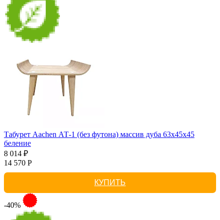
Табурет Aachen АТ-1 (без футона) массив дуба 63х45х45
беление
8 014 ₽
14 570 Р
КУПИТЬ
-40%