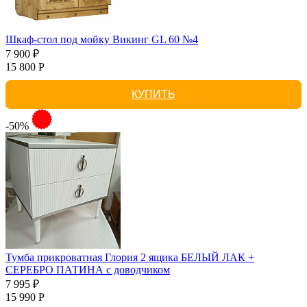
Шкаф-стол под мойку Викинг GL 60 №4
7 900 ₽
15 800 Р
КУПИТЬ
-50%
Тумба прикроватная Глория 2 ящика БЕЛЫЙ ЛАК +
СЕРЕБРО ПАТИНА с доводчиком
7 995 ₽
15 990 Р