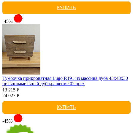
КУПИТЬ
-45%
Тумбочка прикроватная Lugo R191 из массива дуба 43х43х30
цельноламельный дуб крашение 02 орех
13 215 ₽
24 027 Р
КУПИТЬ
-45%