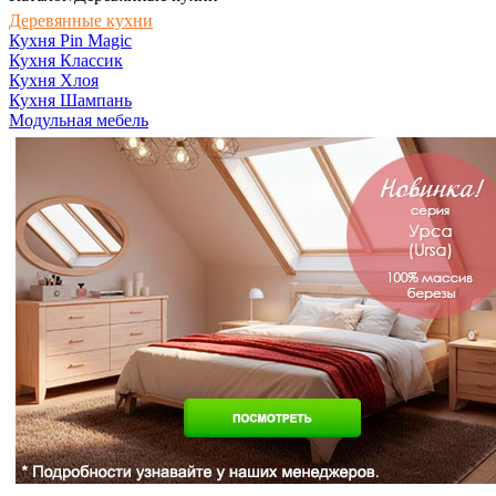
Деревянные кухни
Кухня Pin Magic
Кухня Классик
Кухня Хлоя
Кухня Шампань
Модульная мебель