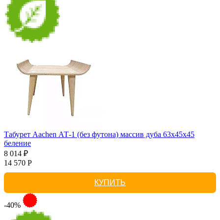
Табурет Aachen АТ-1 (без футона) массив дуба 63х45х45
беление
8 014 ₽
14 570 Р
КУПИТЬ
-40%