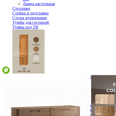
Лампа настольная
Стеллажи
Стойки и подставки
Столы журнальные
Тумбы для гостиной
Тумбы под ТВ
Модульная гостиная Вилия-М Шкаф комбинированный 
48 972 ₽
В корзину
Спальня
Деревянные кровати с подъемным механизмом
Кровати односпальные с подъемным механизмом
Кровати двуспальные с подъемным механизмом