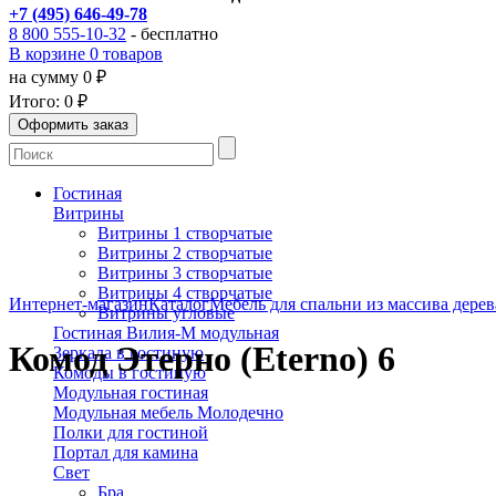
+7 (495) 646-49-78
8 800 555-10-32
- бесплатно
В корзине 0 товаров
на сумму 0 ₽
Итого:
0 ₽
Гостиная
Витрины
Витрины 1 створчатые
Витрины 2 створчатые
Витрины 3 створчатые
Витрины 4 створчатые
Интернет-магазин
Каталог
Мебель для спальни из массива дерев
Витрины угловые
Гостиная Вилия-М модульная
Комод Этерно (Eterno) 6
Зеркала в гостиную
Комоды в гостиную
Модульная гостиная
Модульная мебель Молодечно
Полки для гостиной
Портал для камина
Свет
Бра