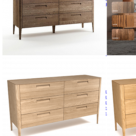
Кровати полутороспальные с подъемным механизм
Зеркала
Комоды
Кровати двуспальные
Кровати металлические
Кровати односпальные
Кровати полутороспальные
Решетки и настилы под матрас
Спальные гарнитуры
Тахта
Туалетные столики
Тумбы прикроватные
Шкафы для одежды
Антресоли на шкаф
Полки и ящики в шкаф для одежды
Шкаф 1-дверный для одежды и белья
Шкафы 2-х дверные для одежды и белья
Шкафы 3-х дверные для одежды и белья
Шкафы 4-х дверные для одежды и белья
Шкафы 5-ти дверные для одежды и белья
Шкафы 6-ти дверные для одежды и белья
Шкафы купе для одежды и белья
Шкафы угловые для одежды и белья
Ящики и короба