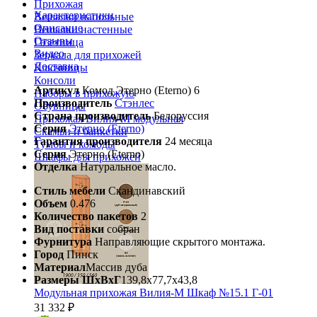
Прихожая
Характеристики
Вешалки напольные
Описание
Вешалки настенные
Отзывы
Газетница
Видео
Зеркала для прихожей
Доставка
Ключницы
Консоли
Артикул
Комод Этерно (Eterno) 6
Наборы в прихожую
Производитель
Стэнлес
Обувницы
Страна производитель
Белоруссия
Прихожая Вилия-М модульная
Серия
Этерно (Eterno)
Скамьи и банкетки
Гарантия производителя
24 месяца
Тумбы и комоды
Серия
Этерно (Eterno)
Шкафы для прихожей
Отделка
Натуральное масло.
Стиль мебели
Скандинавский
Объем
0.476
Количество пакетов
2
Вид поставки
собран
Фурнитура
Направляющие скрытого монтажа.
Город
Пинск
Материал
Массив дуба
Размеры ШхВхГ
139,8х77,7х43,8
Модульная прихожая Вилия-М Шкаф №15.1 Г-01
31 332 ₽