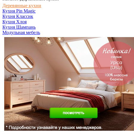
Деревянные кухни
Кухня Pin Magic
Кухня Классик
Кухня Хлоя
Кухня Шампань
Модульная мебель