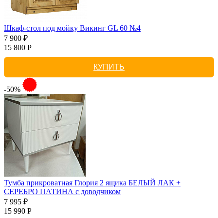
Шкаф-стол под мойку Викинг GL 60 №4
7 900 ₽
15 800 Р
КУПИТЬ
-50%
Тумба прикроватная Глория 2 ящика БЕЛЫЙ ЛАК +
СЕРЕБРО ПАТИНА с доводчиком
7 995 ₽
15 990 Р