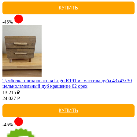
КУПИТЬ
-45%
Тумбочка прикроватная Lugo R191 из массива дуба 43х43х30
цельноламельный дуб крашение 02 орех
13 215 ₽
24 027 Р
КУПИТЬ
-45%