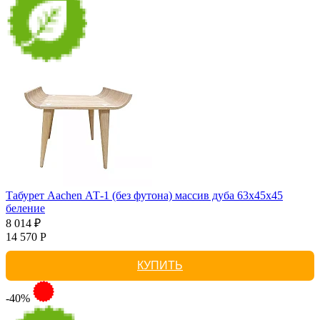
Табурет Aachen АТ-1 (без футона) массив дуба 63х45х45
беление
8 014 ₽
14 570 Р
КУПИТЬ
-40%