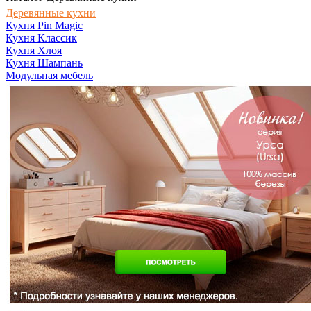
Деревянные кухни
Кухня Pin Magic
Кухня Классик
Кухня Хлоя
Кухня Шампань
Модульная мебель