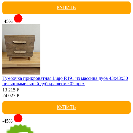
КУПИТЬ
-45%
Тумбочка прикроватная Lugo R191 из массива дуба 43х43х30
цельноламельный дуб крашение 02 орех
13 215 ₽
24 027 Р
КУПИТЬ
-45%