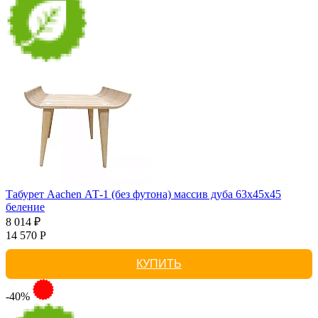
Табурет Aachen АТ-1 (без футона) массив дуба 63х45х45
беление
8 014 ₽
14 570 Р
КУПИТЬ
-40%