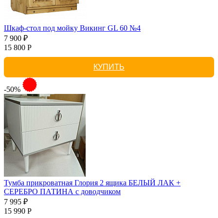
Шкаф-стол под мойку Викинг GL 60 №4
7 900 ₽
15 800 Р
КУПИТЬ
-50%
Тумба прикроватная Глория 2 ящика БЕЛЫЙ ЛАК +
СЕРЕБРО ПАТИНА с доводчиком
7 995 ₽
15 990 Р