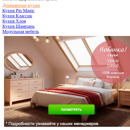
Деревянные кухни
Кухня Pin Magic
Кухня Классик
Кухня Хлоя
Кухня Шампань
Модульная мебель