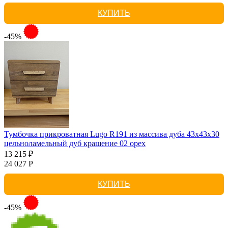
КУПИТЬ
-45%
Тумбочка прикроватная Lugo R191 из массива дуба 43х43х30
цельноламельный дуб крашение 02 орех
13 215 ₽
24 027 Р
КУПИТЬ
-45%