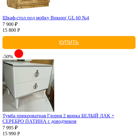
Шкаф-стол под мойку Викинг GL 60 №4
7 900 ₽
15 800 Р
КУПИТЬ
-50%
Тумба прикроватная Глория 2 ящика БЕЛЫЙ ЛАК +
СЕРЕБРО ПАТИНА с доводчиком
7 995 ₽
15 990 Р