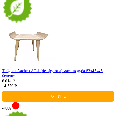
Табурет Aachen АТ-1 (без футона) массив дуба 63х45х45
беление
8 014 ₽
14 570 Р
КУПИТЬ
-40%