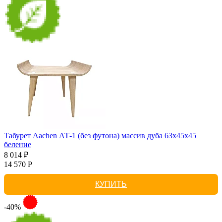
Табурет Aachen АТ-1 (без футона) массив дуба 63х45х45
беление
8 014 ₽
14 570 Р
КУПИТЬ
-40%