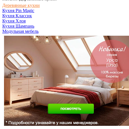
Деревянные кухни
Кухня Pin Magic
Кухня Классик
Кухня Хлоя
Кухня Шампань
Модульная мебель