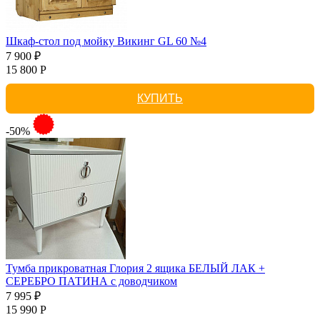
Шкаф-стол под мойку Викинг GL 60 №4
7 900 ₽
15 800 Р
КУПИТЬ
-50%
Тумба прикроватная Глория 2 ящика БЕЛЫЙ ЛАК +
СЕРЕБРО ПАТИНА с доводчиком
7 995 ₽
15 990 Р