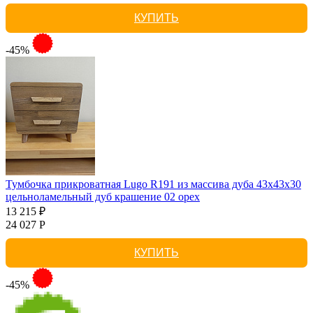
КУПИТЬ
-45%
Тумбочка прикроватная Lugo R191 из массива дуба 43х43х30
цельноламельный дуб крашение 02 орех
13 215 ₽
24 027 Р
КУПИТЬ
-45%