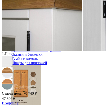
-30%
Прихожая
Вешалки напольные
Вешалки настенные
Газетница
Зеркала для прихожей
Ключницы
Консоли
Наборы в прихожую
Обувницы
Прихожая Вилия-М модульная
1.
Цвет:
Скамьи и банкетки
Тумбы и комоды
Шкафы для прихожей
Старая цена:
70 740 ₽
47 396 ₽
В корзину