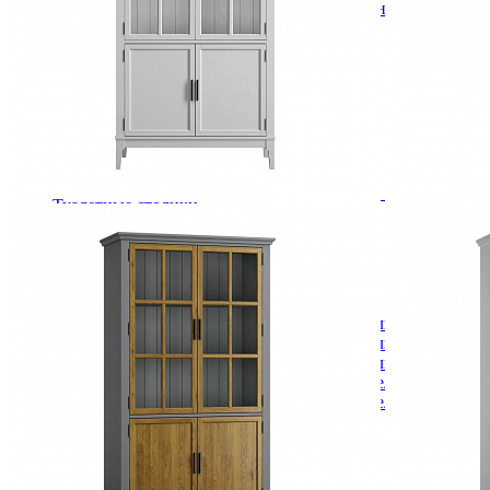
Кровати полутороспальные с подъемным механизм
Зеркала
Комоды
Кровати двуспальные
Кровати металлические
Кровати односпальные
Кровати полутороспальные
Решетки и настилы под матрас
Спальные гарнитуры
Тахта
Туалетные столики
Тумбы прикроватные
Шкафы для одежды
Антресоли на шкаф
Полки и ящики в шкаф для одежды
Шкаф 1-дверный для одежды и белья
Шкафы 2-х дверные для одежды и белья
Шкафы 3-х дверные для одежды и белья
Шкафы 4-х дверные для одежды и белья
Шкафы 5-ти дверные для одежды и белья
Шкафы 6-ти дверные для одежды и белья
Шкафы купе для одежды и белья
Шкафы угловые для одежды и белья
Ящики и короба