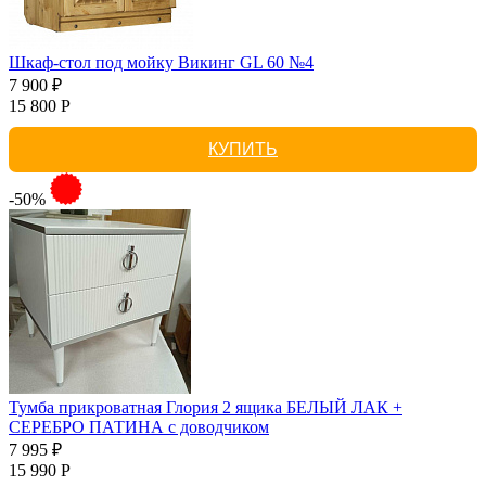
Шкаф-стол под мойку Викинг GL 60 №4
7 900 ₽
15 800 Р
КУПИТЬ
-50%
Тумба прикроватная Глория 2 ящика БЕЛЫЙ ЛАК +
СЕРЕБРО ПАТИНА с доводчиком
7 995 ₽
15 990 Р