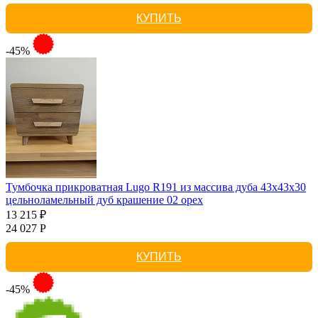
КУПИТЬ
-45%
Тумбочка прикроватная Lugo R191 из массива дуба 43х43х30
цельноламельный дуб крашение 02 орех
13 215 ₽
24 027 Р
КУПИТЬ
-45%