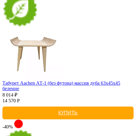
Табурет Aachen АТ-1 (без футона) массив дуба 63х45х45
беление
8 014 ₽
14 570 Р
КУПИТЬ
-40%