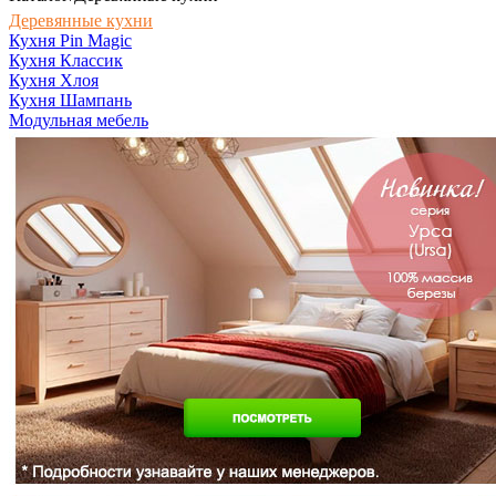
Деревянные кухни
Кухня Pin Magic
Кухня Классик
Кухня Хлоя
Кухня Шампань
Модульная мебель