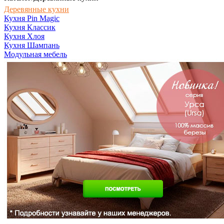
Деревянные кухни
Кухня Pin Magic
Кухня Классик
Кухня Хлоя
Кухня Шампань
Модульная мебель