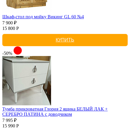
Шкаф-стол под мойку Викинг GL 60 №4
7 900 ₽
15 800 Р
КУПИТЬ
-50%
Тумба прикроватная Глория 2 ящика БЕЛЫЙ ЛАК +
СЕРЕБРО ПАТИНА с доводчиком
7 995 ₽
15 990 Р