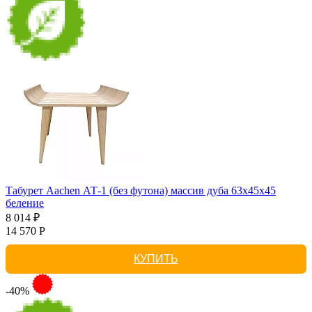
Табурет Aachen АТ-1 (без футона) массив дуба 63х45х45
беление
8 014 ₽
14 570 Р
КУПИТЬ
-40%