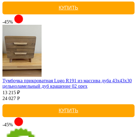
КУПИТЬ
-45%
Тумбочка прикроватная Lugo R191 из массива дуба 43х43х30
цельноламельный дуб крашение 02 орех
13 215 ₽
24 027 Р
КУПИТЬ
-45%