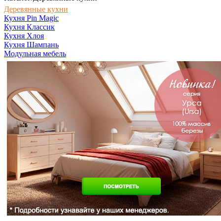
Деревянные кухни
Кухня Pin Magic
Кухня Классик
Кухня Хлоя
Кухня Шампань
Модульная мебель