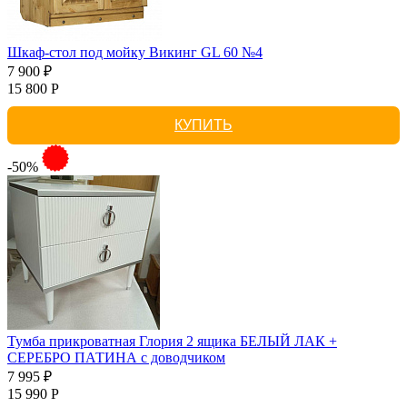
Шкаф-стол под мойку Викинг GL 60 №4
7 900 ₽
15 800 Р
КУПИТЬ
-50%
Тумба прикроватная Глория 2 ящика БЕЛЫЙ ЛАК +
СЕРЕБРО ПАТИНА с доводчиком
7 995 ₽
15 990 Р