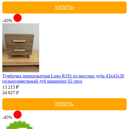
КУПИТЬ
-45%
Тумбочка прикроватная Lugo R191 из массива дуба 43х43х30
цельноламельный дуб крашение 02 орех
13 215 ₽
24 027 Р
КУПИТЬ
-45%