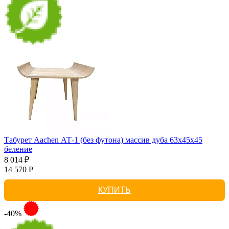
Табурет Aachen АТ-1 (без футона) массив дуба 63х45х45
беление
8 014 ₽
14 570 Р
КУПИТЬ
-40%