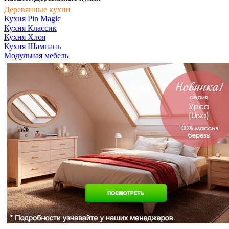
Деревянные кухни
Кухня Pin Magic
Кухня Классик
Кухня Хлоя
Кухня Шампань
Модульная мебель