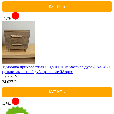
КУПИТЬ
-45%
Тумбочка прикроватная Lugo R191 из массива дуба 43х43х30
цельноламельный дуб крашение 02 орех
13 215 ₽
24 027 Р
КУПИТЬ
-45%