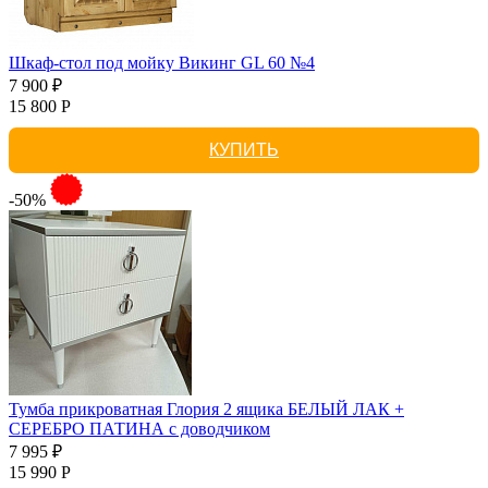
Шкаф-стол под мойку Викинг GL 60 №4
7 900 ₽
15 800 Р
КУПИТЬ
-50%
Тумба прикроватная Глория 2 ящика БЕЛЫЙ ЛАК +
СЕРЕБРО ПАТИНА с доводчиком
7 995 ₽
15 990 Р