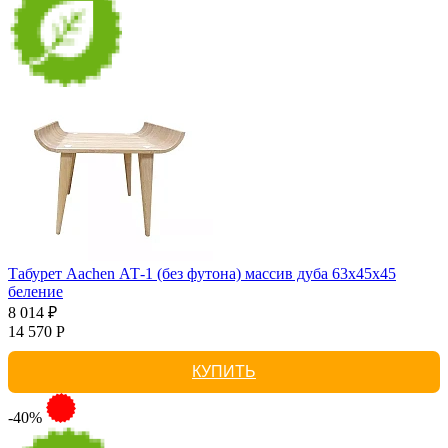
Табурет Aachen АТ-1 (без футона) массив дуба 63х45х45
беление
8 014 ₽
14 570 Р
КУПИТЬ
-40%