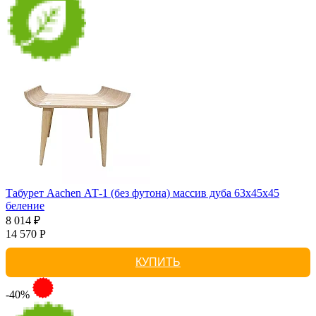
Табурет Aachen АТ-1 (без футона) массив дуба 63х45х45
беление
8 014 ₽
14 570 Р
КУПИТЬ
-40%