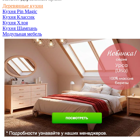
Деревянные кухни
Кухня Pin Magic
Кухня Классик
Кухня Хлоя
Кухня Шампань
Модульная мебель