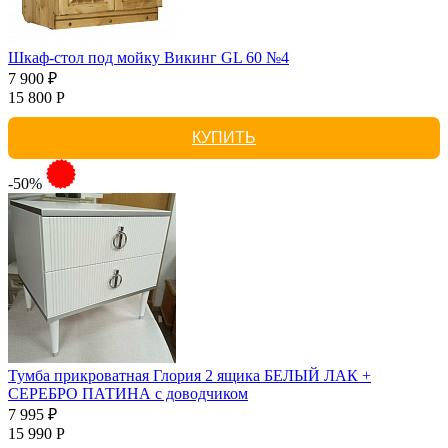
Шкаф-стол под мойку Викинг GL 60 №4
7 900 ₽
15 800 Р
КУПИТЬ
-50%
Тумба прикроватная Глория 2 ящика БЕЛЫЙ ЛАК +
СЕРЕБРО ПАТИНА с доводчиком
7 995 ₽
15 990 Р