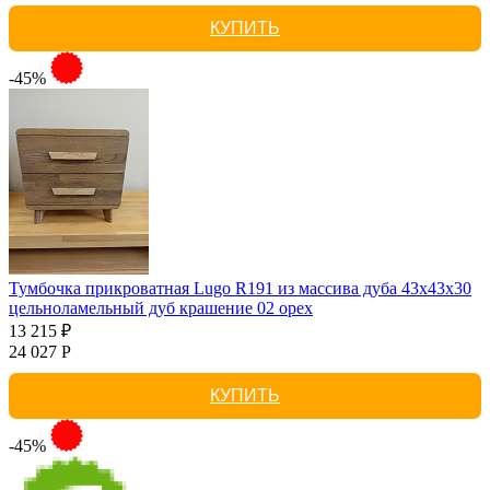
КУПИТЬ
-45%
Тумбочка прикроватная Lugo R191 из массива дуба 43х43х30
цельноламельный дуб крашение 02 орех
13 215 ₽
24 027 Р
КУПИТЬ
-45%