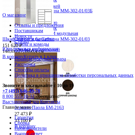
Газетница
Зеркала для прихожей
Шкаф для одежды Сабрина ММ-302-01/03Б
Ключницы
О магазине
149 200 ₽
Консоли
Наборы в прихожую
148,6х227,3х60,4 см
Отзывы и предложения
Обувницы
В корзину
Купить в 1 клик
Поставщикам
Прихожая Вилия-М модульная
Новости
Скамьи и банкетки
Шкаф для одежды Сабрина ММ-302-01/03
Статьи
Тумбы и комоды
151 620 ₽
Юридическая информация
Шкафы для прихожей
148,6х227,3х60,4 см
В корзину
Купить в 1 клик
Правила покупки товара
Рассрочка
Способы оплаты
Политика в отношении обработки персональных данных
Звоните и заказывайте с 10 до 19
+7 (495) 646-49-78
8 800 555-10-32
- бесплатно
Выставочный зал
Контакты
Главное меню
Зеркало Паола БМ-2163
27 473 ₽
Гарантия
33 100 ₽
Сборка
В корзину
Производители
Вопрос-ответ