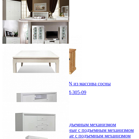
Лампа настольная
Стеллажи
Стойки и подставки
Столы журнальные
Тумбы для гостиной
Тумбы под ТВ
Спальный гарнитур Сабрина
430 240 ₽
В корзину
Купить в 1 клик
Мебель для гостиной Сабрина
535 070 ₽
В корзину
Купить в 1 клик
Тумба ROLLER-MT2P+3N из массива сосны
28 316 ₽
Стол журнальный Сабрина ММ-305-09
31 462 ₽
43 580 ₽
В корзину
91,5х50х95 см
В корзину
Купить в 1 клик
-10%
Спальня
Деревянные кровати с подъемным механизмом
Тумба ТВ Сабрина ММ-305-11
Кровати односпальные с подъемным механизмом
89 340 ₽
Кровати двуспальные с подъемным механизмом