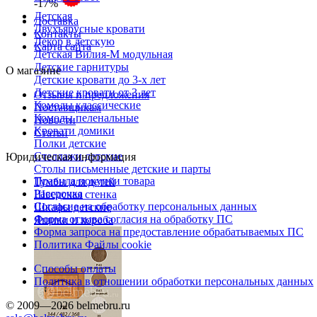
-17%
Детская
Доставка
Двухъярусные кровати
Контакты
Декор в детскую
Карта сайта
Детская Вилия-М модульная
Детские гарнитуры
О магазине
Детские кровати до 3-х лет
Детские кровати от 3 лет
Отзывы и предложения
Комоды классические
Поставщикам
Комоды пеленальные
Новости
Кровати домики
Статьи
Полки детские
Стеллажи детские
Юридическая информация
Столы письменные детские и парты
Правила покупки товара
Тумбы для детей
Рассрочка
Шведская стенка
Согласие на обработку персональных данных
Шкафы детские
Форма отзыва согласия на обработку ПС
Ящики и короба
Форма запроса на предоставление обрабатываемых ПС
Политика Файлы cookie
Способы оплаты
Политика в отношении обработки персональных данных
© 2009—2026 belmebru.ru