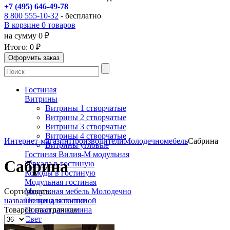
+7 (495) 646-49-78
8 800 555-10-32
- бесплатно
В корзине 0 товаров
на сумму 0 ₽
Итого:
0 ₽
Гостиная
Витрины
Витрины 1 створчатые
Витрины 2 створчатые
Витрины 3 створчатые
Витрины 4 створчатые
Интернет-магазин
Производители
Молодечномебель
Сабрина
Витрины угловые
Гостиная Вилия-М модульная
Сабрина
Зеркала в гостиную
Комоды в гостиную
Модульная гостиная
Сортировать:
Модульная мебель Молодечно
название
цена
новинки
Полки для гостиной
Товаров на странице:
Портал для камина
Свет
Бра