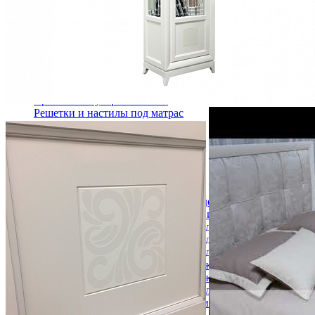
Кровати двуспальные с подъемным механизмом
Кровати полутороспальные с подъемным механизм
Зеркала
Комоды
Кровати двуспальные
Кровати металлические
Кровати односпальные
Кровати полутороспальные
Решетки и настилы под матрас
Спальные гарнитуры
Тахта
Туалетные столики
Тумбы прикроватные
Шкафы для одежды
Антресоли на шкаф
Полки и ящики в шкаф для одежды
Шкаф 1-дверный для одежды и белья
Шкафы 2-х дверные для одежды и белья
Шкафы 3-х дверные для одежды и белья
Шкафы 4-х дверные для одежды и белья
Шкафы 5-ти дверные для одежды и белья
Шкафы 6-ти дверные для одежды и белья
Шкафы купе для одежды и белья
Шкафы угловые для одежды и белья