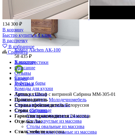
Ящики и короба
134 300 ₽
В корзину
Быстро купить в 1 клик
В рассрочку
В избранное
Комод Aachen АК-100
Сравнить
58 435 ₽
В корзину
Характеристики
Описание
Отзывы
Столовая
Видео
Буфеты и бары
Доставка
Комоды для кухни
Лавки и скамьи
Артикул
Шкаф с витриной Сабрина ММ-305-01
Полки и ящики
Производитель
Молодечномебель
Столы кофейные и чайные
Страна производитель
Белоруссия
Столы обеденные
Серия
Сабрина
Столы квадратные из массива
Гарантия производителя
24 месяца
Столы круглые из массива
Отделка
Лак
Столы овальные из массива
Стиль мебели
классика
Столы прямоугольные из массива