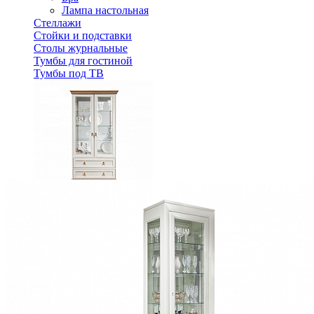
Лампа настольная
Стеллажи
Стойки и подставки
Столы журнальные
Тумбы для гостиной
Тумбы под ТВ
Шкаф витрина Тельма ГМ 6507
111 568 ₽
123 964 ₽
В корзину
-10%
Спальня
Деревянные кровати с подъемным механизмом
Кровати односпальные с подъемным механизмом