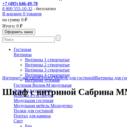
+7 (495) 646-49-78
8 800 555-10-32
- бесплатно
В корзине 0 товаров
на сумму 0 ₽
Итого:
0 ₽
Гостиная
Витрины
Витрины 1 створчатые
Витрины 2 створчатые
Витрины 3 створчатые
Витрины 4 створчатые
Интернет-магазин
Каталог
Мебель для гостиной
Витрины для го
Витрины угловые
Гостиная Вилия-М модульная
Шкаф с витриной Сабрина М
Зеркала в гостиную
Комоды в гостиную
Модульная гостиная
Модульная мебель Молодечно
Полки для гостиной
Портал для камина
Свет
Бра