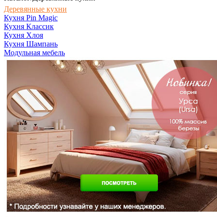
Деревянные кухни
Кухня Pin Magic
Кухня Классик
Кухня Хлоя
Кухня Шампань
Модульная мебель