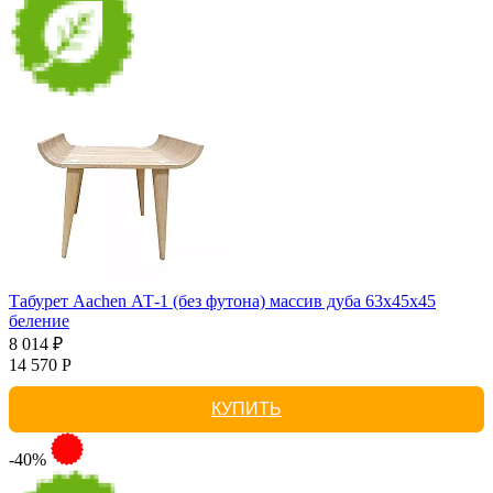
Табурет Aachen АТ-1 (без футона) массив дуба 63х45х45
беление
8 014 ₽
14 570 Р
КУПИТЬ
-40%