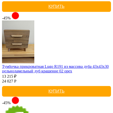
КУПИТЬ
-45%
Тумбочка прикроватная Lugo R191 из массива дуба 43х43х30
цельноламельный дуб крашение 02 орех
13 215 ₽
24 027 Р
КУПИТЬ
-45%