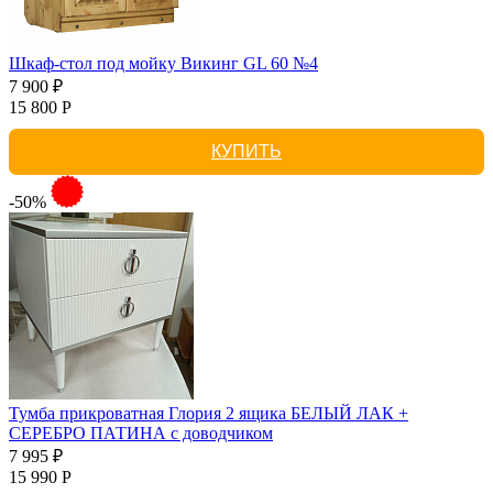
Шкаф-стол под мойку Викинг GL 60 №4
7 900 ₽
15 800 Р
КУПИТЬ
-50%
Тумба прикроватная Глория 2 ящика БЕЛЫЙ ЛАК +
СЕРЕБРО ПАТИНА с доводчиком
7 995 ₽
15 990 Р