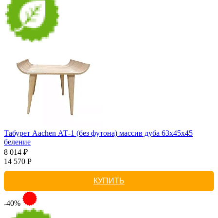
Табурет Aachen АТ-1 (без футона) массив дуба 63х45х45
беление
8 014 ₽
14 570 Р
КУПИТЬ
-40%