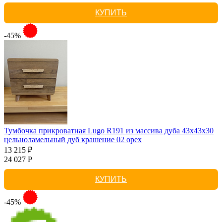
КУПИТЬ
-45%
Тумбочка прикроватная Lugo R191 из массива дуба 43х43х30
цельноламельный дуб крашение 02 орех
13 215 ₽
24 027 Р
КУПИТЬ
-45%