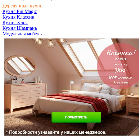
Деревянные кухни
Кухня Pin Magic
Кухня Классик
Кухня Хлоя
Кухня Шампань
Модульная мебель