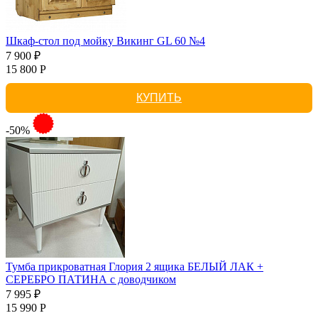
Шкаф-стол под мойку Викинг GL 60 №4
7 900 ₽
15 800 Р
КУПИТЬ
-50%
Тумба прикроватная Глория 2 ящика БЕЛЫЙ ЛАК +
СЕРЕБРО ПАТИНА с доводчиком
7 995 ₽
15 990 Р