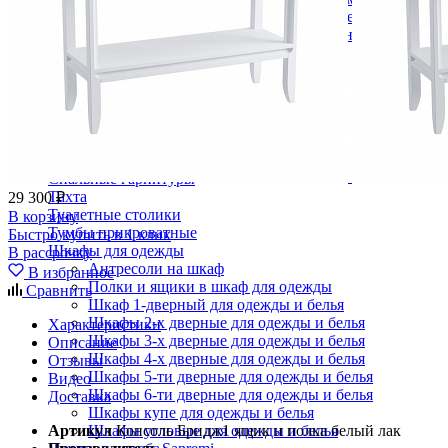
Кровати двуспальные с подъемным механизмом
Кровати полутороспальные с подъемным механизм
Зеркала
Комоды
Кровати двуспальные
Кровати металлические
Кровати односпальные
Кровати полутороспальные
Решетки и настилы под матрас
Спальные гарнитуры
Тахта
29 300 ₽
Туалетные столики
В корзину
Тумбы прикроватные
Быстро купить в 1 клик
Шкафы для одежды
В рассрочку
Антресоли на шкаф
В избранное
Полки и ящики в шкаф для одежды
Сравнить
Шкаф 1-дверный для одежды и белья
Шкафы 2-х дверные для одежды и белья
Характеристики
Шкафы 3-х дверные для одежды и белья
Описание
Шкафы 4-х дверные для одежды и белья
Отзывы
Шкафы 5-ти дверные для одежды и белья
Видео
Шкафы 6-ти дверные для одежды и белья
Доставка
Шкафы купе для одежды и белья
Артикул
Консоль Бридж1 ящик и полка белый лак
Шкафы угловые для одежды и белья