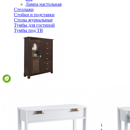
Лампа настольная
Стеллажи
Стойки и подставки
Столы журнальные
Тумбы для гостиной
Тумбы под ТВ
Комод Рауна 16 Колониал
37 128 ₽
53 040 ₽
В корзину
-30%
Спальня
Деревянные кровати с подъемным механизмом
Кровати односпальные с подъемным механизмом