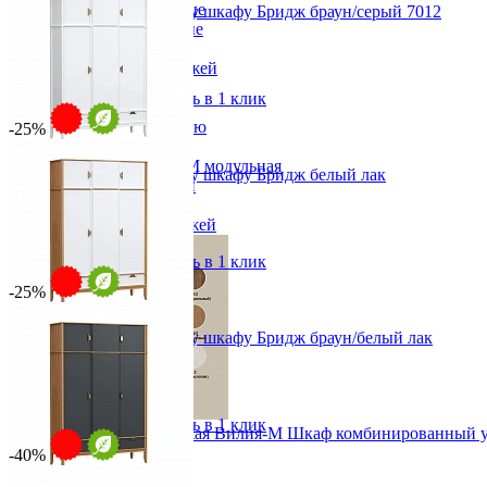
Вешалки напольные
Антресоль к 2х дверному шкафу Бридж браун/серый 7012
Вешалки настенные
от 17 678 ₽
Газетница
от 23 570 ₽
Зеркала для прихожей
117,6х49х60 см
Ключницы
В корзину
Быстро купить в 1 клик
Консоли
Наборы в прихожую
-25%
Обувницы
Прихожая Вилия-М модульная
Антресоль к 3х дверному шкафу Бридж белый лак
Скамьи и банкетки
от 18 942 ₽
Тумбы и комоды
от 31 570 ₽
Шкафы для прихожей
170х49х60 см
В корзину
Быстро купить в 1 клик
-25%
Антресоль к 3х дверному шкафу Бридж браун/белый лак
от 23 678 ₽
от 31 570 ₽
170х49х60 см
В корзину
Быстро купить в 1 клик
Модульная прихожая Вилия-М Шкаф комбинированный у
-40%
62 652 ₽