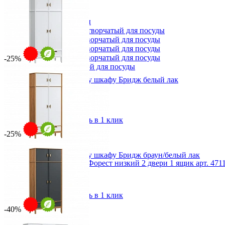
Сундуки
Табуреты
Шкафы для посуды
Шкаф 1-но створчатый для посуды
Шкаф 2-х створчатый для посуды
Шкаф 3-х створчатый для посуды
Шкаф 4-х створчатый для посуды
-25%
Шкаф угловой для посуды
Антресоль к 2х дверному шкафу Бридж белый лак
от 14 142 ₽
от 23 570 ₽
117,6х49х60 см
В корзину
Быстро купить в 1 клик
-25%
Антресоль к 2х дверному шкафу Бридж браун/белый лак
Шкаф для посуды Форест низкий 2 двери 1 ящик арт. 471
от 17 678 ₽
38 197 ₽
от 23 570 ₽
48 970 ₽
117,6х49х60 см
В корзину
В корзину
Быстро купить в 1 клик
-40%
-22%
Прихожая