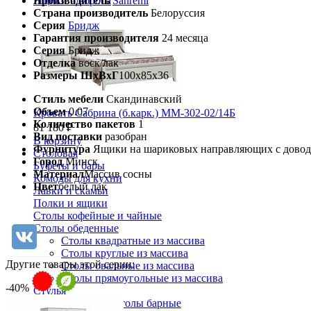
Производитель
Sanremi
Ящики и короба
Страна производитель
Белоруссия
Серия
Бридж
Гарантия производителя
24 месяца
Серия
Бридж
Отделка
воск/лак
Размеры ШхВхГ
100х85х36
Стиль мебели
Скандинавский
Объем
0.07
Кровать Сабрина (б.карк.) ММ-302-02/14Б
Количество пакетов
1
81 180 ₽
Вид поставки
разобран
В корзину
Фурнитура
Ящики на шариковых направляющих с довод
Столовая
Город
Минск
Буфеты и бары
Материал
Массив сосны
Комоды для кухни
Цвет
белый лак
Лавки и скамьи
Полки и ящики
Столы кофейные и чайные
Столы обеденные
Столы квадратные из массива
Столы круглые из массива
Другие товары этой серии:
Столы овальные из массива
Столы прямоугольные из массива
-40%
Стулья
Стулья барные и столы барные