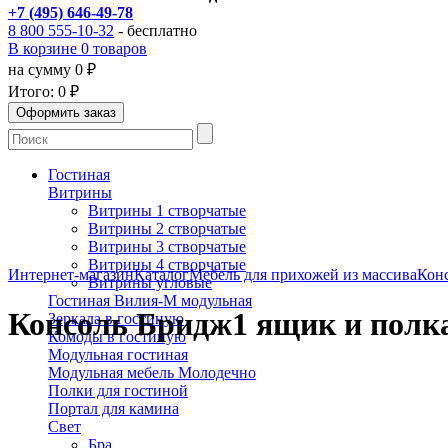
+7 (495) 646-49-78
8 800 555-10-32
- бесплатно
В корзине 0 товаров
на сумму 0 ₽
Итого:
0 ₽
Гостиная
Витрины
Витрины 1 створчатые
Витрины 2 створчатые
Витрины 3 створчатые
Витрины 4 створчатые
Интернет-магазин
Каталог
Мебель для прихожей из массива
Конс
Витрины угловые
Гостиная Вилия-М модульная
Консоль Бридж1 ящик и полк
Зеркала в гостиную
Комоды в гостиную
Модульная гостиная
Модульная мебель Молодечно
Полки для гостиной
Портал для камина
Свет
Бра