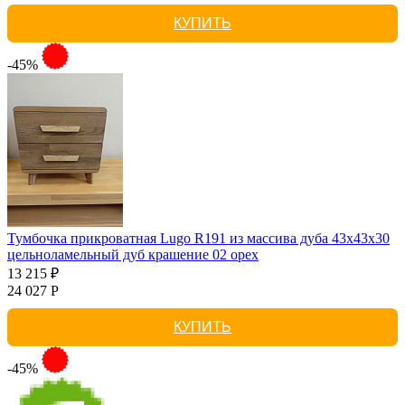
КУПИТЬ
-45%
Тумбочка прикроватная Lugo R191 из массива дуба 43х43х30
цельноламельный дуб крашение 02 орех
13 215 ₽
24 027 Р
КУПИТЬ
-45%