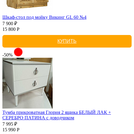
Шкаф-стол под мойку Викинг GL 60 №4
7 900 ₽
15 800 Р
КУПИТЬ
-50%
Тумба прикроватная Глория 2 ящика БЕЛЫЙ ЛАК +
СЕРЕБРО ПАТИНА с доводчиком
7 995 ₽
15 990 Р