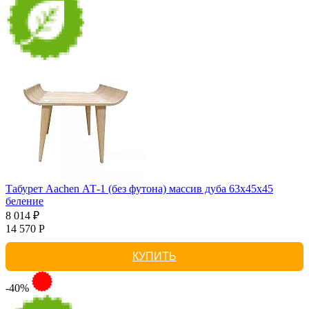
Табурет Aachen АТ-1 (без футона) массив дуба 63х45х45
беление
8 014 ₽
14 570 Р
КУПИТЬ
-40%