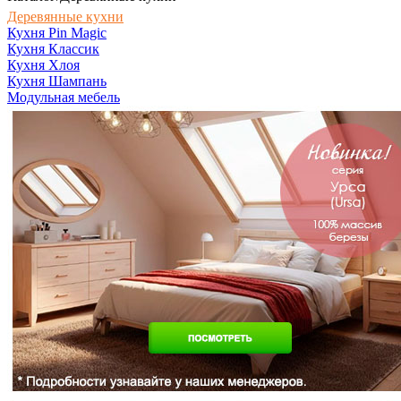
Деревянные кухни
Кухня Pin Magic
Кухня Классик
Кухня Хлоя
Кухня Шампань
Модульная мебель