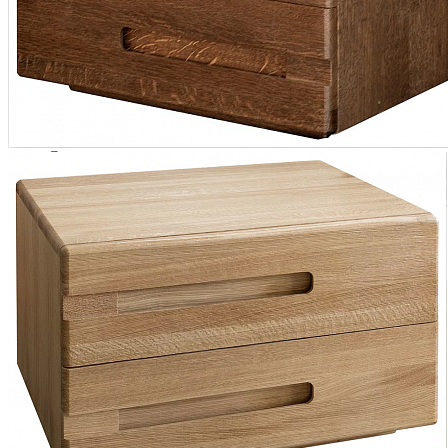
Кровати полутороспальные с подъемным механизм
Зеркала
Комоды
Кровати двуспальные
Кровати металлические
Кровати односпальные
Кровати полутороспальные
Решетки и настилы под матрас
Спальные гарнитуры
Тахта
Туалетные столики
Тумбы прикроватные
Шкафы для одежды
Антресоли на шкаф
Полки и ящики в шкаф для одежды
Шкаф 1-дверный для одежды и белья
Шкафы 2-х дверные для одежды и белья
Шкафы 3-х дверные для одежды и белья
Шкафы 4-х дверные для одежды и белья
Шкафы 5-ти дверные для одежды и белья
Шкафы 6-ти дверные для одежды и белья
Шкафы купе для одежды и белья
Шкафы угловые для одежды и белья
Ящики и короба