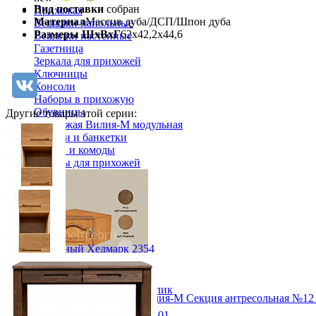
Вид поставки
собран
Прихожая
Материал
Массив дуба/ДСП/Шпон дуба
Вешалки напольные
Размеры ШхВхГ
62х42,2х44,6
Вешалки настенные
Газетница
Зеркала для прихожей
Ключницы
Консоли
Наборы в прихожую
Обувницы
Другие товары этой серии:
Прихожая Вилия-М модульная
Скамьи и банкетки
Тумбы и комоды
Шкафы для прихожей
Шкаф книжный Хедмарк 2354
от 134 500 ₽
60х213х44,2 см
В корзину
Быстро купить в 1 клик
Модульная прихожая Вилия-М Секция антресольная №12
16 320 ₽
Шкаф книжный Хедмарк 2354-01