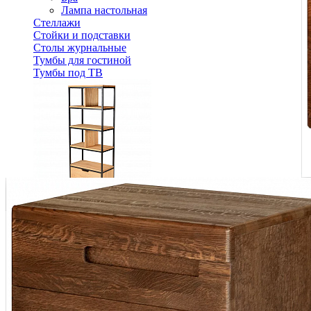
Лампа настольная
Стеллажи
Стойки и подставки
Столы журнальные
Тумбы для гостиной
Тумбы под ТВ
Стеллаж для книг с ящиком VEDA 6N+1T
35 308 ₽
В корзину
Спальня
Деревянные кровати с подъемным механизмом
Кровати односпальные с подъемным механизмом
Кровати двуспальные с подъемным механизмом