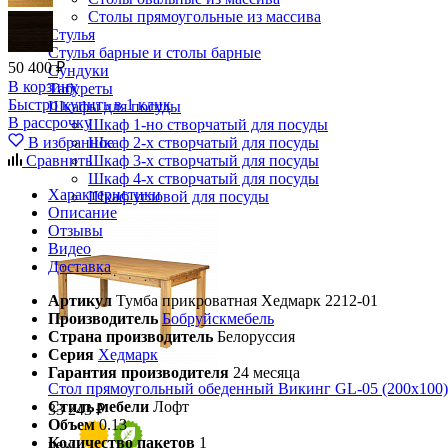
Столы прямоугольные из массива
Стулья
Стулья барные и столы барные
50 400 ₽
Сундуки
В корзину
Табуреты
Быстро купить в 1 клик
Шкафы для посуды
В рассрочку
Шкаф 1-но створчатый для посуды
В избранное
Шкаф 2-х створчатый для посуды
Сравнить
Шкаф 3-х створчатый для посуды
Шкаф 4-х створчатый для посуды
Характеристики
Шкаф угловой для посуды
Описание
Отзывы
Видео
Доставка
Артикул
Тумба прикроватная Хедмарк 2212-01
Производитель
Бобруйскмебель
Страна производитель
Белоруссия
Серия
Хедмарк
Гарантия производителя
24 месяца
Стол прямоугольный обеденный Викинг GL-05 (200х100)
Стиль мебели
Лофт
33 243 ₽
Объем
0.13
Количество пакетов
1
new