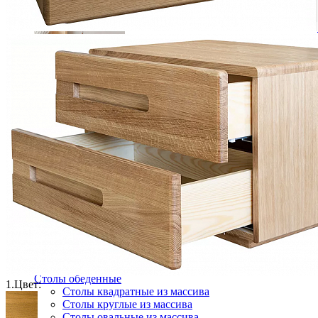
Тумба прикроватная Лебо
17 490 ₽
23 320 ₽
В корзину
-25%
Столовая
Буфеты и бары
Комоды для кухни
Лавки и скамьи
Полки и ящики
Столы кофейные и чайные
Столы обеденные
1.
Цвет:
Столы квадратные из массива
Столы круглые из массива
Столы овальные из массива