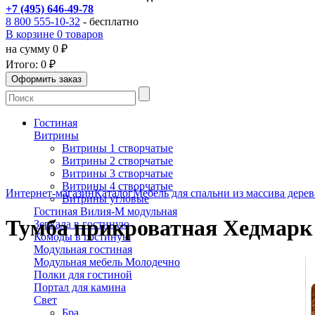
+7 (495) 646-49-78
8 800 555-10-32
- бесплатно
В корзине 0 товаров
на сумму 0 ₽
Итого:
0 ₽
Гостиная
Витрины
Витрины 1 створчатые
Витрины 2 створчатые
Витрины 3 створчатые
Витрины 4 створчатые
Интернет-магазин
Каталог
Мебель для спальни из массива дерев
Витрины угловые
Гостиная Вилия-М модульная
Тумба прикроватная Хедмарк 
Зеркала в гостиную
Комоды в гостиную
Модульная гостиная
Модульная мебель Молодечно
Полки для гостиной
Портал для камина
Свет
Бра