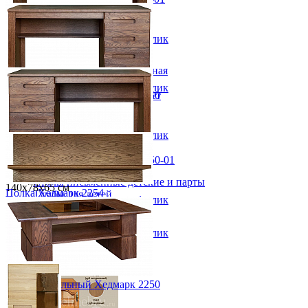
от 134 500 ₽
60х213х44,2 см
Детская
В корзину
Быстро купить в 1 клик
Двухъярусные кровати
Стол туалетный Хедмарк 2352
Декор в детскую
от 103 100 ₽
Детская Вилия-М модульная
120х78х50 см
Детские гарнитуры
В корзину
Быстро купить в 1 клик
Стол письменный Хедмарк 2350
Детские кровати до 3-х лет
Детские кровати от 3 лет
от 124 500 ₽
Комоды классические
140х78х65 см
Комоды пеленальные
В корзину
Быстро купить в 1 клик
Кровати домики
Полки детские
Стол письменный Хедмарк 2350-01
Стеллажи детские
от 124 500 ₽
Столы письменные детские и парты
140х78х65 см
Полка Хедмарк 2254
Тумбы для детей
В корзину
Быстро купить в 1 клик
Шведская стенка
от 31 600 ₽
Шкафы детские
145х49х30,4 см
Ящики и короба
В корзину
Быстро купить в 1 клик
Стол журнальный Хедмарк 2250
от 82 500 ₽