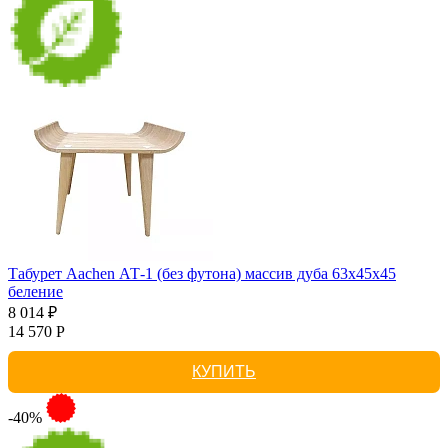
Табурет Aachen АТ-1 (без футона) массив дуба 63х45х45
беление
8 014 ₽
14 570 Р
КУПИТЬ
-40%