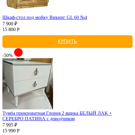
Шкаф-стол под мойку Викинг GL 60 №4
7 900 ₽
15 800 Р
КУПИТЬ
-50%
Тумба прикроватная Глория 2 ящика БЕЛЫЙ ЛАК +
СЕРЕБРО ПАТИНА с доводчиком
7 995 ₽
15 990 Р