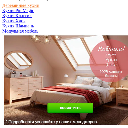
Деревянные кухни
Кухня Pin Magic
Кухня Классик
Кухня Хлоя
Кухня Шампань
Модульная мебель