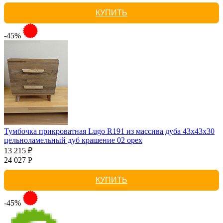
КУПИТЬ
-45%
Тумбочка прикроватная Lugo R191 из массива дуба 43х43х30
цельноламельный дуб крашение 02 орех
13 215 ₽
24 027 Р
КУПИТЬ
-45%