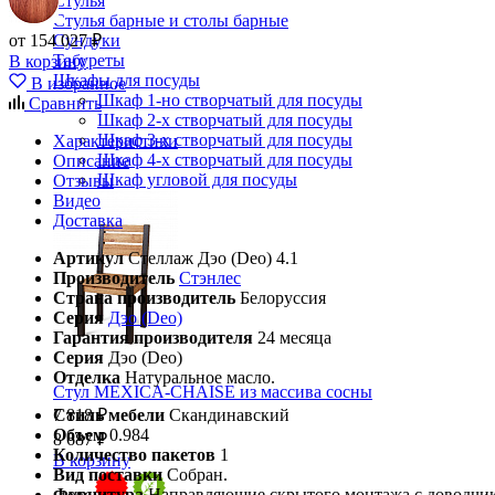
Стулья
Стулья барные и столы барные
от 154 027 ₽
Сундуки
Табуреты
В корзину
Шкафы для посуды
В избранное
Шкаф 1-но створчатый для посуды
Сравнить
Шкаф 2-х створчатый для посуды
Шкаф 3-х створчатый для посуды
Характеристики
Шкаф 4-х створчатый для посуды
Описание
Шкаф угловой для посуды
Отзывы
Видео
Доставка
Артикул
Стеллаж Дэо (Deo) 4.1
Производитель
Стэнлес
Страна производитель
Белоруссия
Серия
Дэо (Deo)
Гарантия производителя
24 месяца
Серия
Дэо (Deo)
Отделка
Натуральное масло.
Стул MEXICA-CHAISE из массива сосны
Стиль мебели
Скандинавский
7 818 ₽
Объем
0.984
8 687 ₽
Количество пакетов
1
В корзину
Вид поставки
Собран.
Фурнитура
Направляющие скрытого монтажа с доводчи