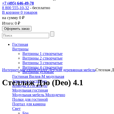
+7 (495) 646-49-78
8 800 555-10-32
- бесплатно
В корзине 0 товаров
на сумму 0 ₽
Итого:
0 ₽
Гостиная
Витрины
Витрины 1 створчатые
Витрины 2 створчатые
Витрины 3 створчатые
Витрины 4 створчатые
Интернет-магазин
Каталог
Детская деревянная мебель
Стеллаж Д
Витрины угловые
Гостиная Вилия-М модульная
Стеллаж Дэо (Deo) 4.1
Зеркала в гостиную
Комоды в гостиную
Модульная гостиная
Модульная мебель Молодечно
Полки для гостиной
Портал для камина
Свет
Бра