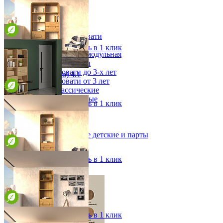
38 904 ₽
Тумба под ТВ Дэо (Deo)
Детская
от 71 460 ₽
Двухъярусные кровати
180х47х40 см
Декор в детскую
В корзину
Быстро купить в 1 клик
Детская Вилия-М модульная
Детские гарнитуры
Детские кровати до 3-х лет
Стеллаж Дэо (Deo) 4.1
Детские кровати от 3 лет
от 154 027 ₽
Комоды классические
100х198х45 см
Комоды пеленальные
В корзину
Быстро купить в 1 клик
Кровати домики
Полки детские
Стеллажи детские
Стеллаж Дэо (Deo) 4
Столы письменные детские и парты
от 165 506 ₽
Тумбы для детей
100х198х45 см
Шведская стенка
В корзину
Быстро купить в 1 клик
Шкафы детские
Ящики и короба
Стеллаж Дэо (Deo) 3.1
от 90 952 ₽
55х198х45 см
В корзину
Быстро купить в 1 клик