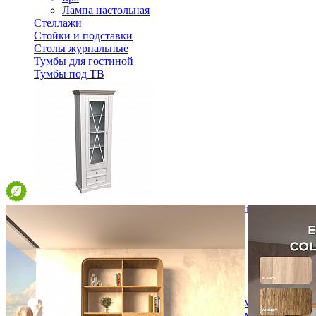
Лампа настольная
Стеллажи
Стойки и подставки
Столы журнальные
Тумбы для гостиной
Тумбы под ТВ
Шкаф для посуды Форест узкий 1 дверь 2 ящика арт. 4701
42 791 ₽
54 860 ₽
В корзину
-22%
Спальня
Деревянные кровати с подъемным механизмом
Кровати односпальные с подъемным механизмом