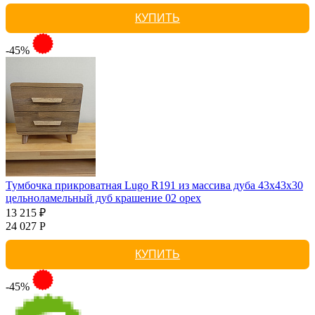
КУПИТЬ
-45%
Тумбочка прикроватная Lugo R191 из массива дуба 43х43х30
цельноламельный дуб крашение 02 орех
13 215 ₽
24 027 Р
КУПИТЬ
-45%