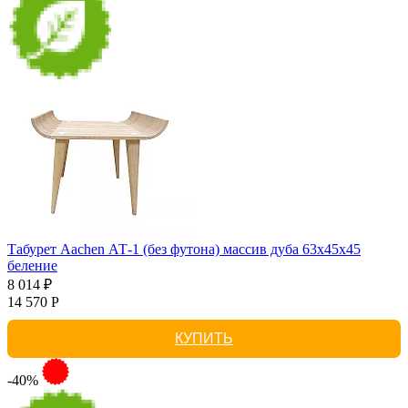
Табурет Aachen АТ-1 (без футона) массив дуба 63х45х45
беление
8 014 ₽
14 570 Р
КУПИТЬ
-40%