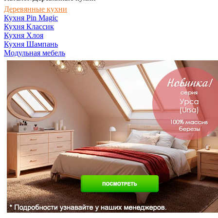
Деревянные кухни
Кухня Pin Magic
Кухня Классик
Кухня Хлоя
Кухня Шампань
Модульная мебель