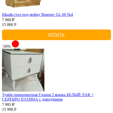
Шкаф-стол под мойку Викинг GL 60 №4
7 900 ₽
15 800 Р
КУПИТЬ
-50%
Тумба прикроватная Глория 2 ящика БЕЛЫЙ ЛАК +
СЕРЕБРО ПАТИНА с доводчиком
7 995 ₽
15 990 Р