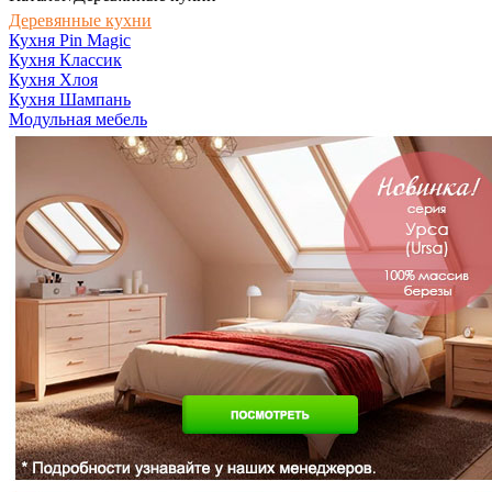
Деревянные кухни
Кухня Pin Magic
Кухня Классик
Кухня Хлоя
Кухня Шампань
Модульная мебель