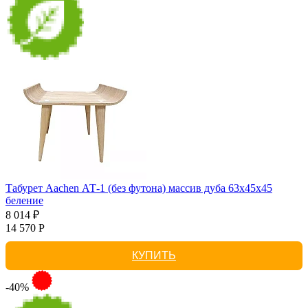
Табурет Aachen АТ-1 (без футона) массив дуба 63х45х45
беление
8 014 ₽
14 570 Р
КУПИТЬ
-40%