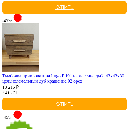
КУПИТЬ
-45%
Тумбочка прикроватная Lugo R191 из массива дуба 43х43х30
цельноламельный дуб крашение 02 орех
13 215 ₽
24 027 Р
КУПИТЬ
-45%