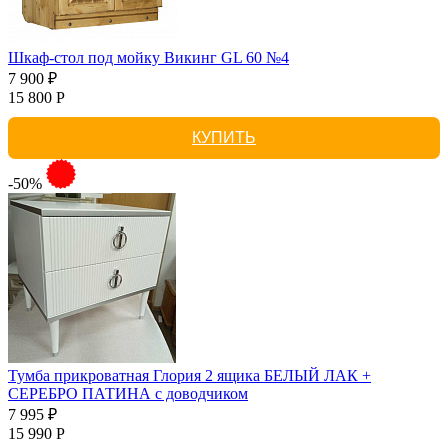
Шкаф-стол под мойку Викинг GL 60 №4
7 900 ₽
15 800 Р
КУПИТЬ
-50%
Тумба прикроватная Глория 2 ящика БЕЛЫЙ ЛАК +
СЕРЕБРО ПАТИНА с доводчиком
7 995 ₽
15 990 Р