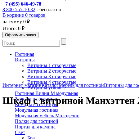
+7 (495) 646-49-78
8 800 555-10-32
- бесплатно
В корзине 0 товаров
на сумму 0 ₽
Итого:
0 ₽
Гостиная
Витрины
Витрины 1 створчатые
Витрины 2 створчатые
Витрины 3 створчатые
Витрины 4 створчатые
Интернет-магазин
Каталог
Мебель для гостиной
Витрины для го
Витрины угловые
Гостиная Вилия-М модульная
Шкаф с витриной Манхэттен 
Зеркала в гостиную
Комоды в гостиную
Модульная гостиная
Модульная мебель Молодечно
Полки для гостиной
Портал для камина
Свет
Бра