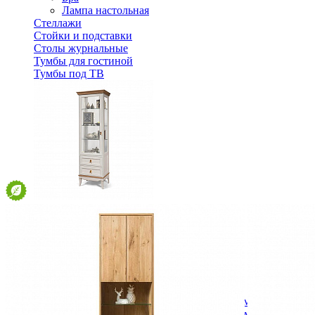
Лампа настольная
Стеллажи
Стойки и подставки
Столы журнальные
Тумбы для гостиной
Тумбы под ТВ
Шкаф витрина Тельма ГМ 6506
86 887 ₽
96 541 ₽
В корзину
-10%
Спальня
Деревянные кровати с подъемным механизмом
Кровати односпальные с подъемным механизмом