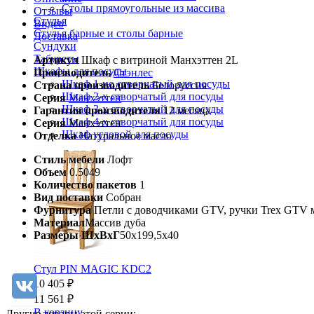
Столы прямоугольные из массива
Отзывы
Стулья
Видео
Стулья барные и столы барные
Доставка
Сундуки
Табуреты
Артикул
Шкаф с витриной Манхэттен 2L
Шкафы для посуды
Производитель
Стэнлес
Шкаф 1-но створчатый для посуды
Страна производитель
Белоруссия
Шкаф 2-х створчатый для посуды
Серия
Манхэттен
Шкаф 3-х створчатый для посуды
Гарантия производителя
12 месяца
Шкаф 4-х створчатый для посуды
Серия
Манхэттен
Шкаф угловой для посуды
Отделка
Натуральное масло
Стиль мебели
Лофт
Объем
0.5049
Количество пакетов
1
Вид поставки
Собран
Фурнитура
Петли с доводчиками GTV, ручки Trex GTV 
Материал
Массив дуба
Размеры ШхВхГ
50х199,5х40
Стул PIN MAGIC KDC2
10 405 ₽
11 561 ₽
В корзину
Другие товары этой серии: