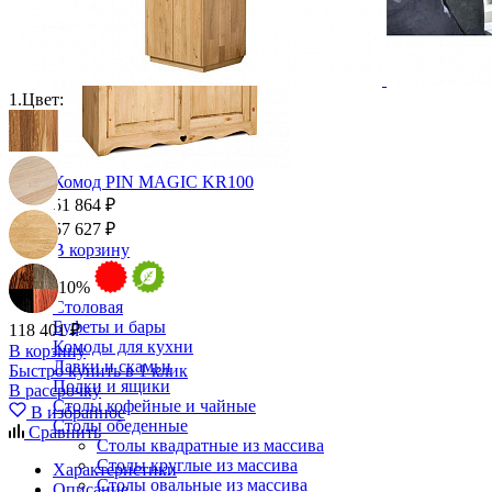
Ящики и короба
1.
Цвет:
Комод PIN MAGIC KR100
51 864 ₽
57 627 ₽
В корзину
-10%
Столовая
Буфеты и бары
118 401 ₽
Комоды для кухни
В корзину
Лавки и скамьи
Быстро купить в 1 клик
Полки и ящики
В рассрочку
Столы кофейные и чайные
В избранное
Столы обеденные
Сравнить
Столы квадратные из массива
Столы круглые из массива
Характеристики
Столы овальные из массива
Описание