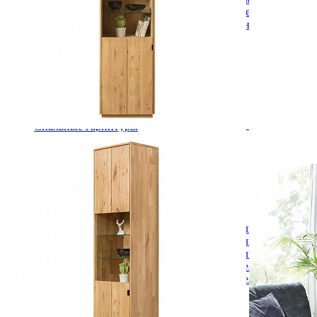
Кровати двуспальные с подъемным механизмом
Кровати полутороспальные с подъемным механизм
Зеркала
Комоды
Кровати двуспальные
Кровати металлические
Кровати односпальные
Кровати полутороспальные
Решетки и настилы под матрас
Спальные гарнитуры
Тахта
Туалетные столики
Тумбы прикроватные
Шкафы для одежды
Антресоли на шкаф
Полки и ящики в шкаф для одежды
Шкаф 1-дверный для одежды и белья
Шкафы 2-х дверные для одежды и белья
Шкафы 3-х дверные для одежды и белья
Шкафы 4-х дверные для одежды и белья
Шкафы 5-ти дверные для одежды и белья
Шкафы 6-ти дверные для одежды и белья
Шкафы купе для одежды и белья
Шкафы угловые для одежды и белья