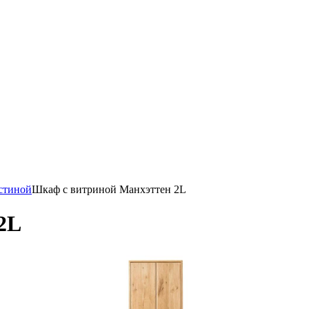
стиной
Шкаф с витриной Манхэттен 2L
2L