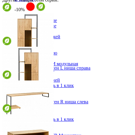
-10%
Прихожая
Вешалки напольные
Вешалки настенные
Газетница
Зеркала для прихожей
Ключницы
Консоли
Наборы в прихожую
Обувницы
Прихожая Вилия-М модульная
Шкаф навесной Манхэттен L ниша справа
Скамьи и банкетки
от 114 952 ₽
Тумбы и комоды
70х172,8х40 см
Шкафы для прихожей
В корзину
Быстро купить в 1 клик
Шкаф навесной Манхэттен R ниша слева
от 114 952 ₽
70х172,8х40 см
В корзину
Быстро купить в 1 клик