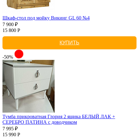
Шкаф-стол под мойку Викинг GL 60 №4
7 900 ₽
15 800 Р
КУПИТЬ
-50%
Тумба прикроватная Глория 2 ящика БЕЛЫЙ ЛАК +
СЕРЕБРО ПАТИНА с доводчиком
7 995 ₽
15 990 Р