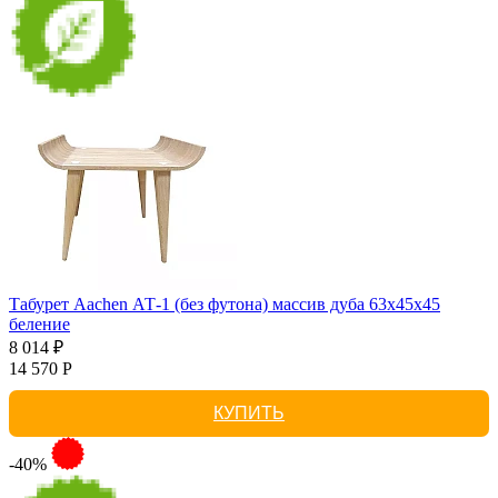
Табурет Aachen АТ-1 (без футона) массив дуба 63х45х45
беление
8 014 ₽
14 570 Р
КУПИТЬ
-40%