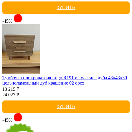
КУПИТЬ
-45%
Тумбочка прикроватная Lugo R191 из массива дуба 43х43х30
цельноламельный дуб крашение 02 орех
13 215 ₽
24 027 Р
КУПИТЬ
-45%