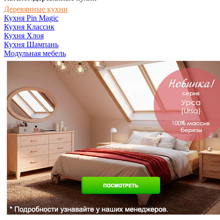
Деревянные кухни
Кухня Pin Magic
Кухня Классик
Кухня Хлоя
Кухня Шампань
Модульная мебель