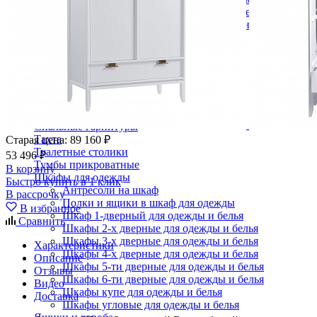
Кровати двуспальные с подъемным механизмом
Кровати полутороспальные с подъемным механизм
Зеркала
Комоды
Кровати двуспальные
Кровати металлические
Кровати односпальные
Кровати полутороспальные
Решетки и настилы под матрас
Спальные гарнитуры
Тахта
Старая цена:
89 160 ₽
Туалетные столики
53 496 ₽
Тумбы прикроватные
В корзину
Шкафы для одежды
Быстро купить в 1 клик
Антресоли на шкаф
В рассрочку
Полки и ящики в шкаф для одежды
В избранное
Шкаф 1-дверный для одежды и белья
Сравнить
Шкафы 2-х дверные для одежды и белья
Шкафы 3-х дверные для одежды и белья
Характеристики
Шкафы 4-х дверные для одежды и белья
Описание
Шкафы 5-ти дверные для одежды и белья
Отзывы
Шкафы 6-ти дверные для одежды и белья
Видео
Шкафы купе для одежды и белья
Доставка
Шкафы угловые для одежды и белья