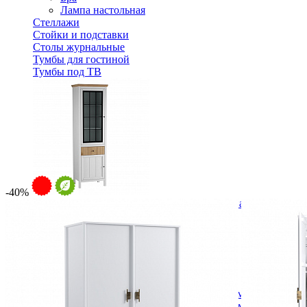
Лампа настольная
Стеллажи
Стойки и подставки
Столы журнальные
Тумбы для гостиной
Тумбы под ТВ
-40%
Шкаф для посуды Сканди 111СТЧ стеклянная и глухая дв
29 204 ₽
41 720 ₽
В корзину
-30%
Спальня
Деревянные кровати с подъемным механизмом
Кровати односпальные с подъемным механизмом