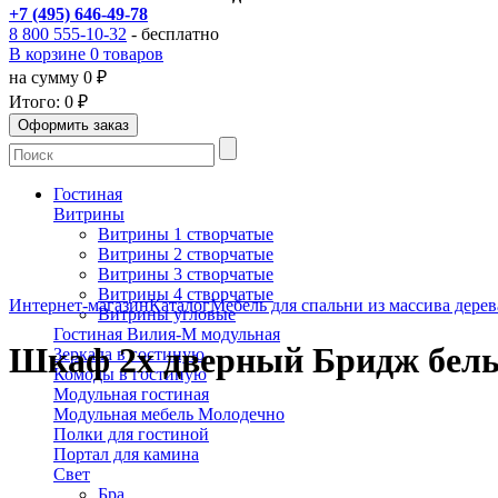
+7 (495) 646-49-78
8 800 555-10-32
- бесплатно
В корзине 0 товаров
на сумму 0 ₽
Итого:
0 ₽
Гостиная
Витрины
Витрины 1 створчатые
Витрины 2 створчатые
Витрины 3 створчатые
Витрины 4 створчатые
Интернет-магазин
Каталог
Мебель для спальни из массива дерев
Витрины угловые
Гостиная Вилия-М модульная
Шкаф 2х дверный Бридж бел
Зеркала в гостиную
Комоды в гостиную
Модульная гостиная
Модульная мебель Молодечно
Полки для гостиной
Портал для камина
Свет
Бра