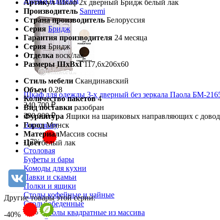
Ящики и короба
Артикул
Шкаф 2х дверный Бридж белый лак
Производитель
Sanremi
Страна производитель
Белоруссия
Серия
Бридж
Гарантия производителя
24 месяца
Серия
Бридж
Отделка
воск/лак
Размеры ШхВхГ
117,6х206х60
Стиль мебели
Скандинавский
Объем
0.28
Шкаф для одежды 3-х дверный без зеркала Паола БМ-216
Количество пакетов
4
240 700 ₽
Вид поставки
разобран
290 000 ₽
Фурнитура
Ящики на шариковых направляющих с доводч
Город
Минск
В корзину
Материал
Массив сосны
-17%
Цвет
белый лак
Столовая
Буфеты и бары
Комоды для кухни
Лавки и скамьи
Полки и ящики
Столы кофейные и чайные
Другие товары этой серии:
Столы обеденные
Столы квадратные из массива
-40%