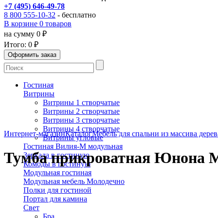
+7 (495) 646-49-78
8 800 555-10-32
- бесплатно
В корзине 0 товаров
на сумму 0 ₽
Итого:
0 ₽
Гостиная
Витрины
Витрины 1 створчатые
Витрины 2 створчатые
Витрины 3 створчатые
Витрины 4 створчатые
Интернет-магазин
Каталог
Мебель для спальни из массива дерев
Витрины угловые
Гостиная Вилия-М модульная
Тумба прикроватная Юнона 
Зеркала в гостиную
Комоды в гостиную
Модульная гостиная
Модульная мебель Молодечно
Полки для гостиной
Портал для камина
Свет
Бра