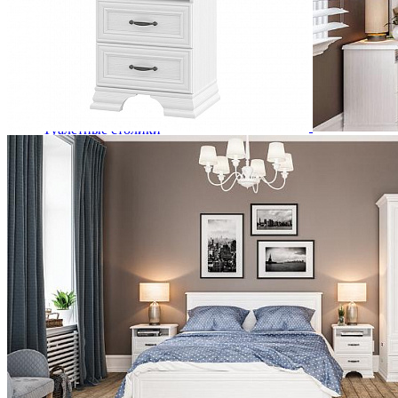
Комоды
Кровати двуспальные
Кровати металлические
Кровати односпальные
Кровати полутороспальные
Решетки и настилы под матрас
Спальные гарнитуры
Тахта
Туалетные столики
Тумбы прикроватные
Шкафы для одежды
Антресоли на шкаф
Полки и ящики в шкаф для одежды
Шкаф 1-дверный для одежды и белья
Шкафы 2-х дверные для одежды и белья
Шкафы 3-х дверные для одежды и белья
Шкафы 4-х дверные для одежды и белья
Шкафы 5-ти дверные для одежды и белья
Шкафы 6-ти дверные для одежды и белья
Шкафы купе для одежды и белья
Шкафы угловые для одежды и белья
Ящики и короба