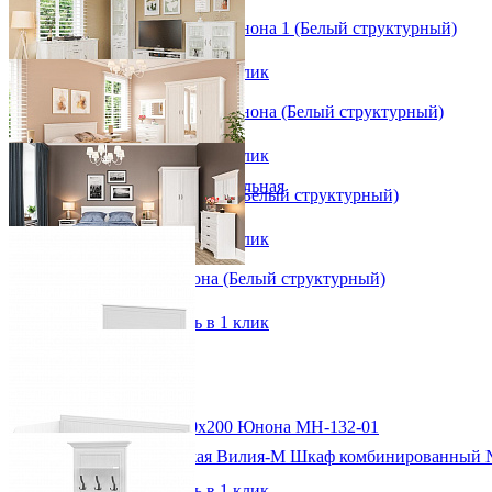
Прихожая
Набор мебели для гостиной Юнона 1 (Белый структурный)
Вешалки напольные
Вешалки настенные
от 179 376 ₽
Газетница
В корзину
Быстро купить в 1 клик
Зеркала для прихожей
Ключницы
Набор мебели для гостиной Юнона (Белый структурный)
Консоли
от 152 986 ₽
Наборы в прихожую
В корзину
Быстро купить в 1 клик
Обувницы
Прихожая Вилия-М модульная
Спальный гарнитур Юнона 1 (Белый структурный)
Скамьи и банкетки
от 205 074 ₽
Тумбы и комоды
В корзину
Быстро купить в 1 клик
Шкафы для прихожей
Спальный гарнитур Юнона (Белый структурный)
от 182 813 ₽
В корзину
Быстро купить в 1 клик
Двуспальная кровать 160х200 Юнона МН-132-01
от 42 469 ₽
Модульная прихожая Вилия-М Шкаф комбинированный 
171х100х205 см
99 696 ₽
В корзину
Быстро купить в 1 клик