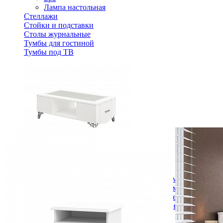
Лампа настольная
Стеллажи
Стойки и подставки
Столы журнальные
Тумбы для гостиной
Тумбы под ТВ
Стол журнальный София МН-025-07
29 232 ₽
В корзину
Спальня
Деревянные кровати с подъемным механизмом
Кровати односпальные с подъемным механизмом
Кровати двуспальные с подъемным механизмом
Кровати полутороспальные с подъемным механизм
Зеркала