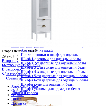
Комоды
Кровати двуспальные
Кровати металлические
Кровати односпальные
Кровати полутороспальные
Решетки и настилы под матрас
Спальные гарнитуры
Тахта
Туалетные столики
Тумбы прикроватные
Шкафы для одежды
Антресоли на шкаф
Старая цена:
49 960 ₽
Полки и ящики в шкаф для одежды
29 976 ₽
Шкаф 1-дверный для одежды и белья
В корзину
Шкафы 2-х дверные для одежды и белья
Быстро купить в 1 клик
Шкафы 3-х дверные для одежды и белья
В рассрочку
Шкафы 4-х дверные для одежды и белья
В избранное
Шкафы 5-ти дверные для одежды и белья
Сравнить
Шкафы 6-ти дверные для одежды и белья
Шкафы купе для одежды и белья
Характеристики
Шкафы угловые для одежды и белья
Описание
Ящики и короба
Отзывы
Видео
Доставка