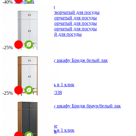
Табуреты
-40%
Шкафы для посуды
Шкаф 1-но створчатый для посуды
Шкаф 2-х створчатый для посуды
Шкаф 3-х створчатый для посуды
Шкаф 4-х створчатый для посуды
Шкаф угловой для посуды
-25%
Антресоль к 2х дверному шкафу Бридж белый лак
от 14 142 ₽
от 23 570 ₽
117,6х49х60 см
В корзину
Быстро купить в 1 клик
Стул Юстина БМ-2338
-25%
28 470 ₽
В корзину
Антресоль к 2х дверному шкафу Бридж браун/белый лак
от 17 678 ₽
от 23 570 ₽
Прихожая
117,6х49х60 см
Вешалки напольные
В корзину
Быстро купить в 1 клик
Вешалки настенные