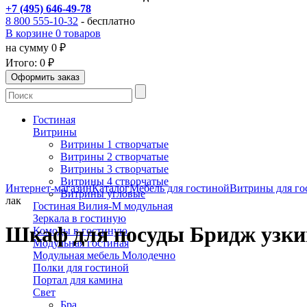
+7 (495) 646-49-78
8 800 555-10-32
- бесплатно
В корзине 0 товаров
на сумму 0 ₽
Итого:
0 ₽
Гостиная
Витрины
Витрины 1 створчатые
Витрины 2 створчатые
Витрины 3 створчатые
Витрины 4 створчатые
Интернет-магазин
Каталог
Мебель для гостиной
Витрины для го
Витрины угловые
лак
Гостиная Вилия-М модульная
Зеркала в гостиную
Шкаф для посуды Бридж узкий
Комоды в гостиную
Модульная гостиная
Модульная мебель Молодечно
Полки для гостиной
Портал для камина
Свет
Бра