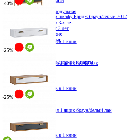
Двухъярусные кровати
-40%
Декор в детскую
Детская Вилия-М модульная
Антресоль к 3х дверному шкафу Бридж браун/серый 7012
Детские гарнитуры
Детские кровати до 3-х лет
от 23 678 ₽
Детские кровати от 3 лет
от 31 570 ₽
Комоды классические
170х49х60 см
Комоды пеленальные
В корзину
Быстро купить в 1 клик
Кровати домики
-25%
Полки детские
Стеллажи детские
Столы письменные детские и парты
Консоль Бридж подвесная 1 ящик белый лак
Тумбы для детей
от 9 576 ₽
Шведская стенка
от 15 960 ₽
Шкафы детские
100х18,2х33,4 см
Ящики и короба
В корзину
Быстро купить в 1 клик
-25%
Консоль Бридж подвесная 1 ящик браун/белый лак
от 11 970 ₽
от 15 960 ₽
100х18,2х33,4 см
В корзину
Быстро купить в 1 клик