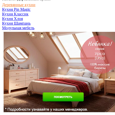
Деревянные кухни
Кухня Pin Magic
Кухня Классик
Кухня Хлоя
Кухня Шампань
Модульная мебель