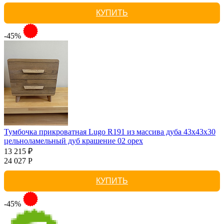
КУПИТЬ
-45%
Тумбочка прикроватная Lugo R191 из массива дуба 43х43х30
цельноламельный дуб крашение 02 орех
13 215 ₽
24 027 Р
КУПИТЬ
-45%