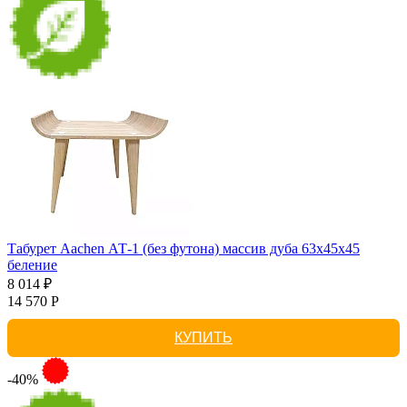
Табурет Aachen АТ-1 (без футона) массив дуба 63х45х45
беление
8 014 ₽
14 570 Р
КУПИТЬ
-40%