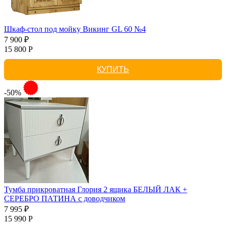
Шкаф-стол под мойку Викинг GL 60 №4
7 900 ₽
15 800 Р
КУПИТЬ
-50%
Тумба прикроватная Глория 2 ящика БЕЛЫЙ ЛАК +
СЕРЕБРО ПАТИНА с доводчиком
7 995 ₽
15 990 Р