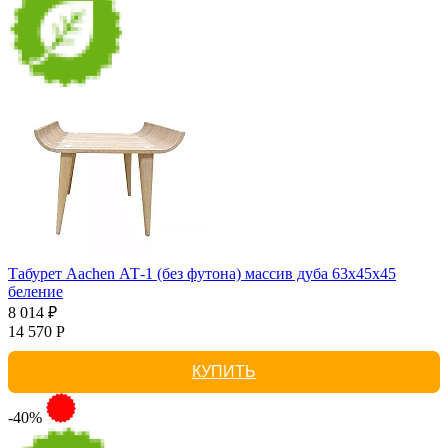
Табурет Aachen АТ-1 (без футона) массив дуба 63х45х45
беление
8 014 ₽
14 570 Р
КУПИТЬ
-40%