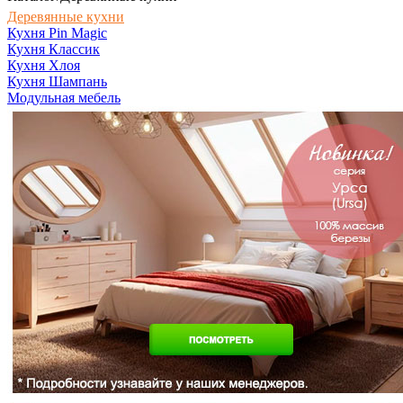
Деревянные кухни
Кухня Pin Magic
Кухня Классик
Кухня Хлоя
Кухня Шампань
Модульная мебель