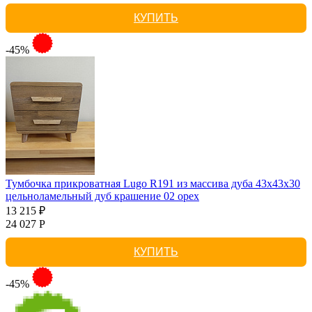
КУПИТЬ
-45%
Тумбочка прикроватная Lugo R191 из массива дуба 43х43х30
цельноламельный дуб крашение 02 орех
13 215 ₽
24 027 Р
КУПИТЬ
-45%