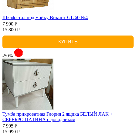
Шкаф-стол под мойку Викинг GL 60 №4
7 900 ₽
15 800 Р
КУПИТЬ
-50%
Тумба прикроватная Глория 2 ящика БЕЛЫЙ ЛАК +
СЕРЕБРО ПАТИНА с доводчиком
7 995 ₽
15 990 Р