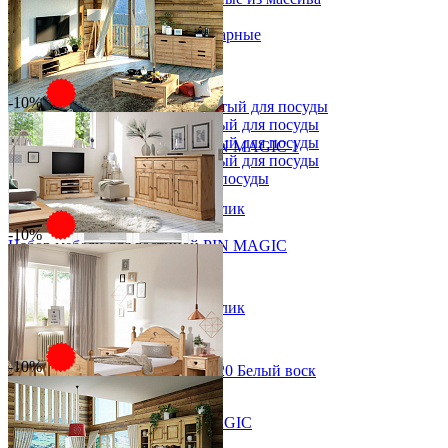
Стулья
Стулья барные и столы барные
Сундуки
Табуреты
Шкафы для посуды
-10%
Шкаф 1-но створчатый для посуды
Шкаф 2-х створчатый для посуды
Шкаф 3-х створчатый для посуды
Набор мебели для гостиной PIN MAGIC 1
Шкаф 4-х створчатый для посуды
от 115 276 ₽
Шкаф угловой для посуды
от 128 084 ₽
В корзину
Быстро купить в 1 клик
-10%
Набор мебели для гостиной PIN MAGIC
от 112 833 ₽
от 125 370 ₽
В корзину
Быстро купить в 1 клик
-10%
Шкаф для посуды Рауна 20 Белый воск
35 658 ₽
50 940 ₽
Набор мебели спальни PIN MAGIC
В корзину
от 55 044 ₽