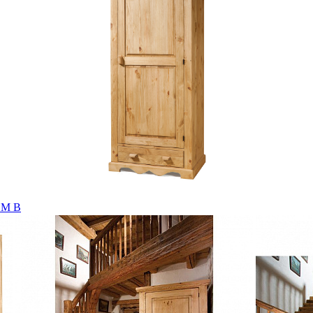
 М В
ом