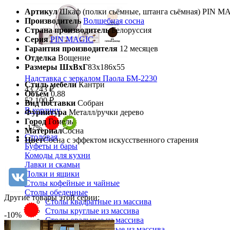
Артикул
Шкаф (полки сьёмные, штанга сьёмная) PIN 
Производитель
Волшебная сосна
Страна производитель
Белоруссия
Серия
PIN MAGIC
Гарантия производителя
12 месяцев
Отделка
Вощение
Размеры ШхВхГ
83х186х55
Надставка с зеркалом Паола БМ-2230
Стиль мебели
Кантри
43 243 ₽
Объем
0.88
52 100 ₽
Вид поставки
Собран
В корзину
Фурнитура
Металл/ручки дерево
Город
Гомель
-17%
Материал
Сосна
Столовая
Цвет
Сосна с эффектом искусственного старения
Буфеты и бары
Комоды для кухни
Лавки и скамьи
Полки и ящики
Столы кофейные и чайные
Столы обеденные
Другие товары этой серии:
Столы квадратные из массива
Столы круглые из массива
-10%
Столы овальные из массива
Столы прямоугольные из массива