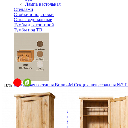
Лампа настольная
Стеллажи
Стойки и подставки
Столы журнальные
Тумбы для гостиной
Тумбы под ТВ
Модульная гостиная Вилия-М Секция антресольная №7 Г
-10%
14 304 ₽
Спальня
Деревянные кровати с подъемным механизмом
Кровати односпальные с подъемным механизмом
Кровати двуспальные с подъемным механизмом
Кровати полутороспальные с подъемным механизм