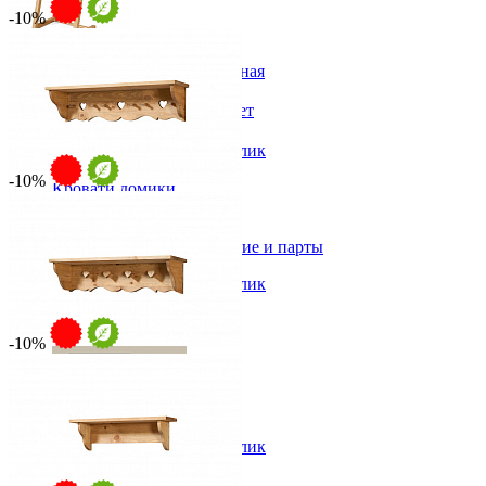
Детская
-10%
Двухъярусные кровати
Декор в детскую
Вешалка PIN MAGIC KNEC
Детская Вилия-М модульная
от 8 141 ₽
Детские гарнитуры
от 9 045 ₽
Детские кровати до 3-х лет
Детские кровати от 3 лет
55х160х38 см
Комоды классические
В корзину
Быстро купить в 1 клик
Комоды пеленальные
-10%
Кровати домики
Полка PIN MAGIC KAE2
Полки детские
от 7 799 ₽
Стеллажи детские
от 8 665 ₽
Столы письменные детские и парты
90х22х22 см
Тумбы для детей
В корзину
Быстро купить в 1 клик
Шведская стенка
Шкафы детские
Ящики и короба
-10%
Полка PIN MAGIC KAE3
от 6 505 ₽
от 7 228 ₽
90х22х22 см
В корзину
Быстро купить в 1 клик