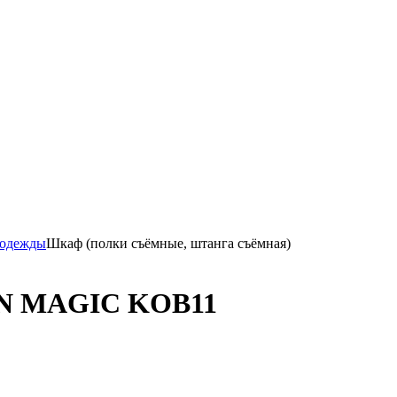
 одежды
Шкаф (полки съёмные, штанга съёмная)
PIN MAGIC KOB11