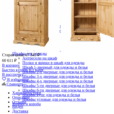
Зеркала
Комоды
Кровати двуспальные
Кровати металлические
Кровати односпальные
Кровати полутороспальные
Решетки и настилы под матрас
Спальные гарнитуры
Тахта
Туалетные столики
Тумбы прикроватные
Шкафы для одежды
Старая цена:
67 345 ₽
Антресоли на шкаф
60 611 ₽
Полки и ящики в шкаф для одежды
В корзину
Шкаф 1-дверный для одежды и белья
Быстро купить в 1 клик
Шкафы 2-х дверные для одежды и белья
В рассрочку
Шкафы 3-х дверные для одежды и белья
В избранное
Шкафы 4-х дверные для одежды и белья
Сравнить
Шкафы 5-ти дверные для одежды и белья
Шкафы 6-ти дверные для одежды и белья
Характеристики
Шкафы купе для одежды и белья
Описание
Шкафы угловые для одежды и белья
Отзывы
Ящики и короба
Видео
Доставка