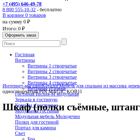
+7 (495) 646-49-78
8 800 555-10-32
- бесплатно
В корзине 0 товаров
на сумму 0 ₽
Итого:
0 ₽
Гостиная
Витрины
Витрины 1 створчатые
Витрины 2 створчатые
Витрины 3 створчатые
Витрины 4 створчатые
Интернет-магазин
Каталог
Мебель для спальни из массива дерев
Витрины угловые
одностворчатый PIN MAGIC KOB11
Гостиная Вилия-М модульная
Зеркала в гостиную
Шкаф (полки съёмные, штанг
Комоды в гостиную
Модульная гостиная
Модульная мебель Молодечно
Полки для гостиной
Портал для камина
Свет
Бра