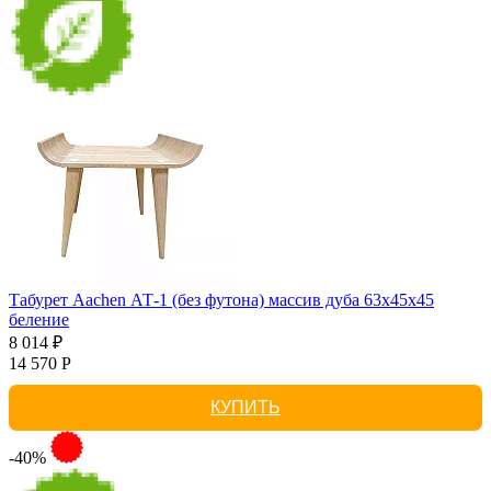
Табурет Aachen АТ-1 (без футона) массив дуба 63х45х45
беление
8 014 ₽
14 570 Р
КУПИТЬ
-40%