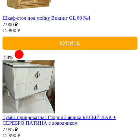
Шкаф-стол под мойку Викинг GL 60 №4
7 900 ₽
15 800 Р
КУПИТЬ
-50%
Тумба прикроватная Глория 2 ящика БЕЛЫЙ ЛАК +
СЕРЕБРО ПАТИНА с доводчиком
7 995 ₽
15 990 Р