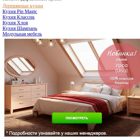
Деревянные кухни
Кухня Pin Magic
Кухня Классик
Кухня Хлоя
Кухня Шампань
Модульная мебель