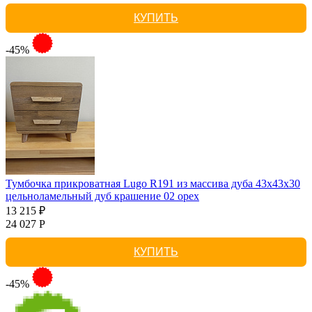
КУПИТЬ
-45%
Тумбочка прикроватная Lugo R191 из массива дуба 43х43х30
цельноламельный дуб крашение 02 орех
13 215 ₽
24 027 Р
КУПИТЬ
-45%