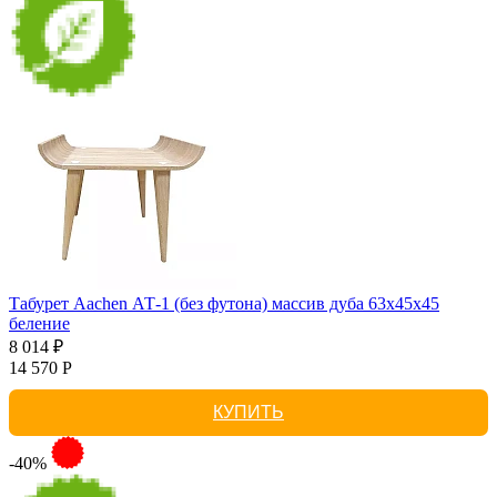
Табурет Aachen АТ-1 (без футона) массив дуба 63х45х45
беление
8 014 ₽
14 570 Р
КУПИТЬ
-40%