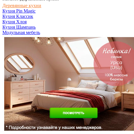
Деревянные кухни
Кухня Pin Magic
Кухня Классик
Кухня Хлоя
Кухня Шампань
Модульная мебель