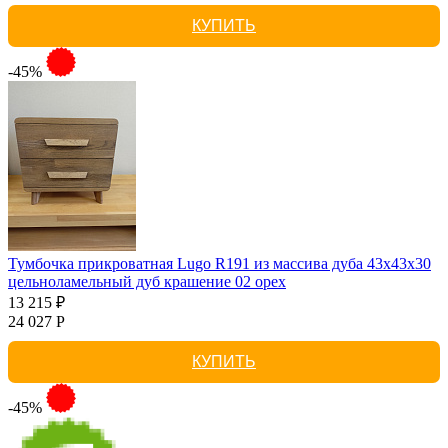
КУПИТЬ
-45%
Тумбочка прикроватная Lugo R191 из массива дуба 43х43х30
цельноламельный дуб крашение 02 орех
13 215 ₽
24 027 Р
КУПИТЬ
-45%