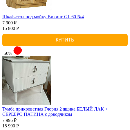
Шкаф-стол под мойку Викинг GL 60 №4
7 900 ₽
15 800 Р
КУПИТЬ
-50%
Тумба прикроватная Глория 2 ящика БЕЛЫЙ ЛАК +
СЕРЕБРО ПАТИНА с доводчиком
7 995 ₽
15 990 Р